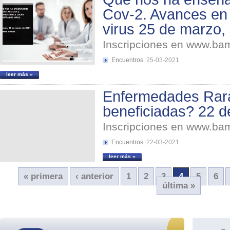
Cov-2. Avances en l
virus 25 de marzo,
Inscripciones en www.b
Encuentros
25-03-2021
leer más »
Enfermedades Rar
beneficiadas? 22 d
Inscripciones en www.b
Encuentros
22-03-2021
leer más »
« primera
‹ anterior
1
2
3
4
5
6
última »