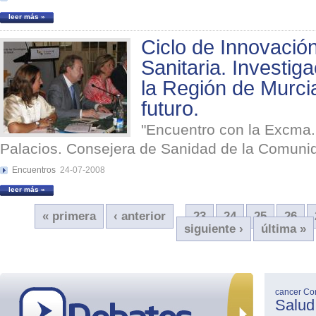
leer más »
Ciclo de Innovació
Sanitaria. Investig
la Región de Murci
futuro.
"Encuentro con la Excma.
Palacios. Consejera de Sanidad de la Comunid
Encuentros
24-07-2008
leer más »
« primera
‹ anterior
23
24
25
26
…
siguiente ›
última »
cancer
Co
Salud