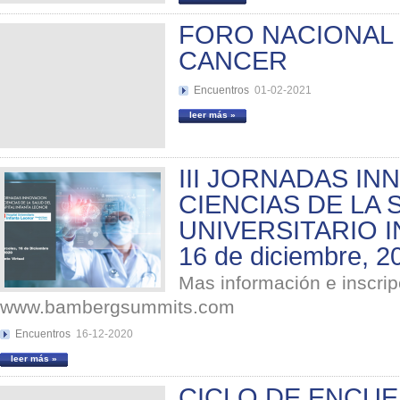
FORO NACIONAL 
CANCER
Encuentros
01-02-2021
leer más »
III JORNADAS IN
CIENCIAS DE LA 
UNIVERSITARIO 
16 de diciembre, 2
Mas información e inscri
www.bambergsummits.com
Encuentros
16-12-2020
leer más »
CICLO DE ENCU