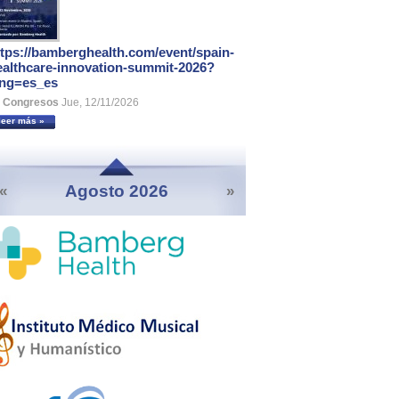
ttps://bamberghealth.com/event/spain-
ealthcare-innovation-summit-2026?
ang=es_es
Congresos
Jue, 12/11/2026
leer más »
Agosto 2026
«
»