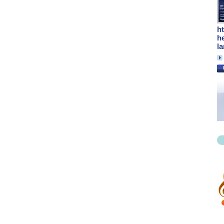
h
h
l