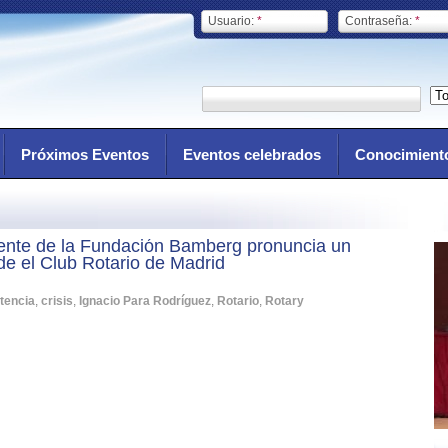
Usuario:
*
Contraseña:
*
Próximos Eventos
Eventos celebrados
Conocimient
dente de la Fundación Bamberg pronuncia un
de el Club Rotario de Madrid
tencia
,
crisis
,
Ignacio Para Rodríguez
,
Rotario
,
Rotary