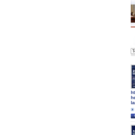
h
h
l