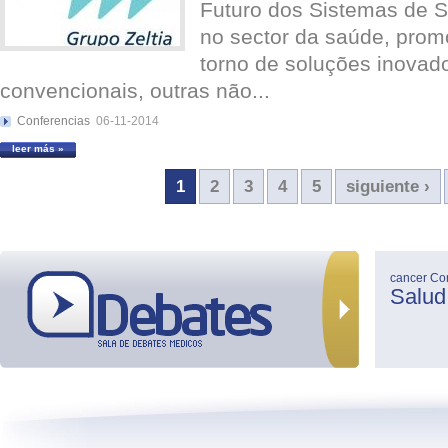
Futuro dos Sistemas de S
no sector da saúde, pro
torno de soluções inovad
convencionais, outras não...
Conferencias
06-11-2014
leer más »
1
2
3
4
5
siguiente ›
cancer
Co
Salud