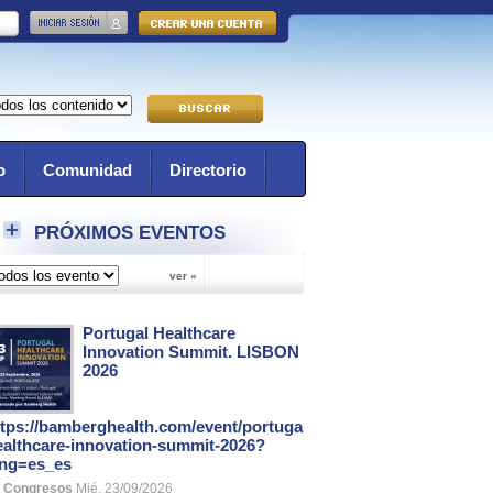
o
Comunidad
Directorio
PRÓXIMOS EVENTOS
Portugal Healthcare
Innovation Summit. LISBON
2026
ttps://bamberghealth.com/event/portugal-
ealthcare-innovation-summit-2026?
ang=es_es
Congresos
Mié, 23/09/2026