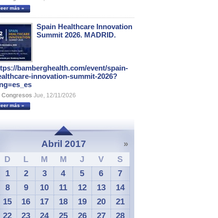
leer más »
Spain Healthcare Innovation
Summit 2026. MADRID.
ttps://bamberghealth.com/event/spain-
ealthcare-innovation-summit-2026?
ang=es_es
Congresos
Jue, 12/11/2026
leer más »
Abril 2017
»
D
L
M
M
J
V
S
1
2
3
4
5
6
7
8
9
10
11
12
13
14
15
16
17
18
19
20
21
22
23
24
25
26
27
28