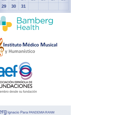
29
30
31
embro desde su fundación
erg
Ignacio Para
PANDEMIA
RANM