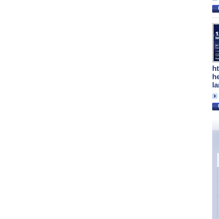
h
h
l