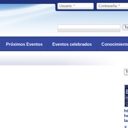
Usuario:
*
Contraseña:
*
Próximos Eventos
Eventos celebrados
Conocimient
h
h
l