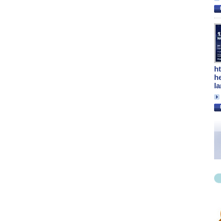
h
h
l