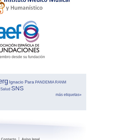
embro desde su fundación
erg
Ignacio Para
PANDEMIA
RANM
SNS
 Salud
más etiquetas»
Contacto
Aviso legal