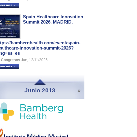
leer más »
Spain Healthcare Innovation
Summit 2026. MADRID.
ttps://bamberghealth.com/event/spain-
ealthcare-innovation-summit-2026?
ang=es_es
Congresos
Jue, 12/11/2026
leer más »
Junio 2013
»