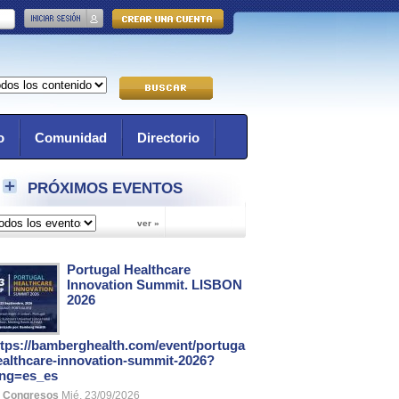
o
Comunidad
Directorio
PRÓXIMOS EVENTOS
Portugal Healthcare
Innovation Summit. LISBON
2026
ttps://bamberghealth.com/event/portugal-
ealthcare-innovation-summit-2026?
ang=es_es
Congresos
Mié, 23/09/2026