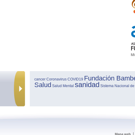
Mi
Fundación Bamb
cancer
Coronavirus
COVID19
sanidad
Salud
Salud Mental
Sistema Nacional de
Mapa web