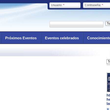
Usuario:
*
Contraseña:
*
Próximos Eventos
Eventos celebrados
Conocimient
h
h
l