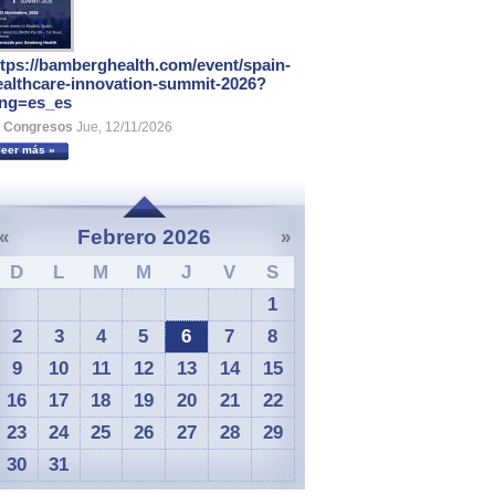
ttps://bamberghealth.com/event/spain-
ealthcare-innovation-summit-2026?
ang=es_es
Congresos
Jue, 12/11/2026
leer más »
Febrero 2026
«
»
D
L
M
M
J
V
S
1
2
3
4
5
6
7
8
9
10
11
12
13
14
15
16
17
18
19
20
21
22
23
24
25
26
27
28
29
30
31