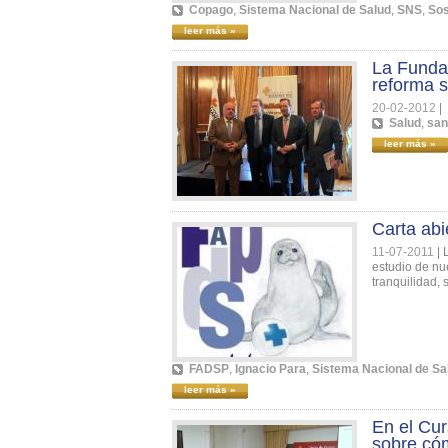
Copago
,
Sistema Nacional de Salud
,
SNS
,
Sos
leer más »
La Fundac
reforma s
20-02-2012
|
Salud
,
san
leer más »
Carta abi
11-07-2011
|
estudio de nu
tranquilidad, s
FADSP
,
Ignacio Para
,
Sistema Nacional de Sa
leer más »
En el Cur
sobre cóm