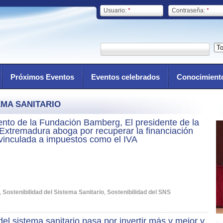
Usuario:
*
Contraseña:
*
Próximos Eventos
Eventos celebrados
Conocimient
EMA SANITARIO
nto de la Fundación Bamberg, El presidente de la
Extremadura aboga por recuperar la financiación
 vinculada a impuestos como el IVA
,
Sostenibilidad del Sistema Sanitario
,
Sostenibilidad del SNS
 del sistema sanitario pasa por invertir más y mejor y