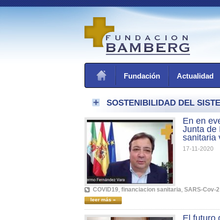
Fundación
Actualidad
SOSTENIBILIDAD DEL SIST
En en eve
Junta de 
sanitaria
17-11-2020
COVID19
,
financiacion sanitaria
,
SARS-Cov-2
leer más »
El futuro