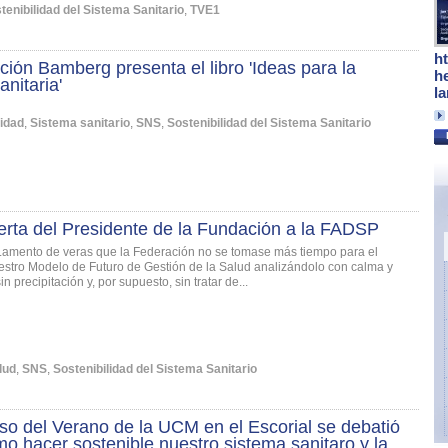
tenibilidad del Sistema Sanitario
,
TVE1
h
ión Bamberg presenta el libro 'Ideas para la
h
anitaria'
l
idad
,
Sistema sanitario
,
SNS
,
Sostenibilidad del Sistema Sanitario
erta del Presidente de la Fundación a la FADSP
Lamento de veras que la Federación no se tomase más tiempo para el
estro Modelo de Futuro de Gestión de la Salud analizándolo con calma y
in precipitación y, por supuesto, sin tratar de...
lud
,
SNS
,
Sostenibilidad del Sistema Sanitario
so del Verano de la UCM en el Escorial se debatió
o hacer sostenible nuestro sistema sanitaro y la