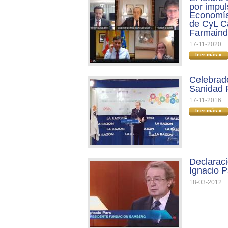
por impul
Economía 
de CyL Ca
Farmaind
17-11-2020
leer más »
Celebrado
Sanidad 
17-11-2016
leer más »
Declaraci
Ignacio 
18-03-2012