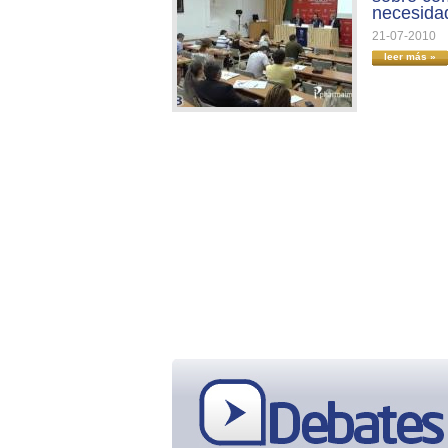
necesida
21-07-2010
leer más »