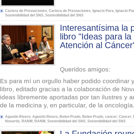
Cartera de Prestaciones
,
Cartera de Prestaciones
,
Ignacio Para
,
Ignacio Pa
Sostenibilidad del SNS
,
Sostenibilidad del SNS
Interesantísima la 
libro "Ideas para la
Atención al Cáncer
Queridos amigos:
Es para mí un orgullo haber podido coordinar 
libro, editado gracias a la colaboración de Nov
ideas libremente aportadas por tan ilustres y 
de la medicina y, en particular, de la oncología
Agustin Rivero
,
Agustin Rivero
,
Belen Prado
,
Belen Prado
,
cancer
,
Cancer
,
Novartis
,
RANM
,
RANM
,
Sostenibilidad del SNS
,
Sostenibilidad del SNS
La Fundación reun