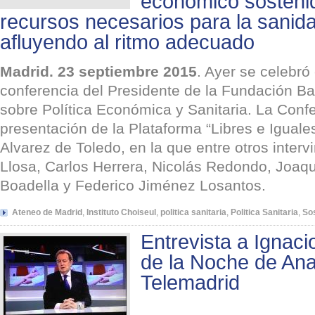
económico sostenid
recursos necesarios para la sanida
afluyendo al ritmo adecuado
Madrid. 23 septiembre 2015
. Ayer se celebró
conferencia del Presidente de la Fundación Ba
sobre Política Económica y Sanitaria. La Confe
presentación de la Plataforma “Libres e Iguale
Alvarez de Toledo, en la que entre otros interv
Llosa, Carlos Herrera, Nicolás Redondo, Joaqu
Boadella y Federico Jiménez Losantos.
Ateneo de Madrid
,
Instituto Choiseul
,
politica sanitaria
,
Politica Sanitaria
,
Sos
Entrevista a Ignaci
de la Noche de An
Telemadrid