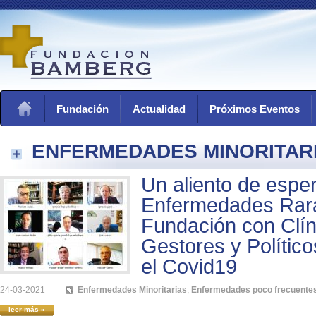
Fundación
Actualidad
Próximos Eventos
ENFERMEDADES MINORITAR
Un aliento de espe
Enfermedades Rara
Fundación con Clín
Gestores y Polític
el Covid19
24-03-2021
Enfermedades Minoritarias
,
Enfermedades poco frecuente
leer más »