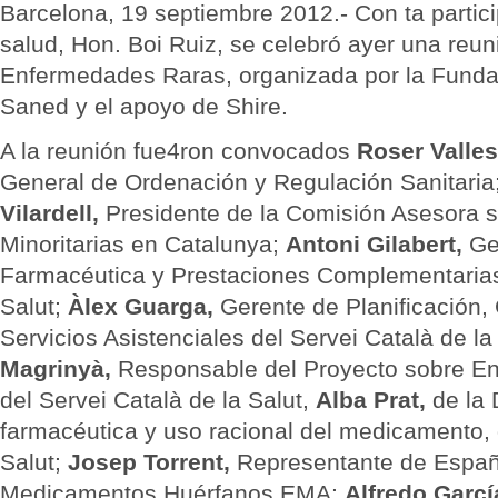
Barcelona, 19 septiembre 2012.- Con ta partici
salud, Hon. Boi Ruiz, se celebró ayer una reun
Enfermedades Raras, organizada por la Funda
Saned y el apoyo de Shire.
A la reunión fue4ron convocados
Roser Valles
General de Ordenación y Regulación Sanitaria
Vilardell,
Presidente de la Comisión Asesora 
Minoritarias en Catalunya;
Antoni Gilabert,
Ge
Farmacéutica y Prestaciones Complementarias
Salut;
Àlex Guarga,
Gerente de Planificación
Servicios Asistenciales del Servei Català de la
Magrinyà,
Responsable del Proyecto sobre En
del Servei Català de la Salut,
Alba Prat,
de la 
farmacéutica y uso racional del medicamento, 
Salut;
Josep Torrent,
Representante de Españ
Medicamentos Huérfanos EMA;
Alfredo Garcí