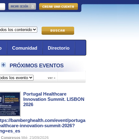
o
Comunidad
Directorio
PRÓXIMOS EVENTOS
Portugal Healthcare
Innovation Summit. LISBON
2026
ttps://bamberghealth.com/event/portugal-
ealthcare-innovation-summit-2026?
ang=es_es
Congresos
Mié, 23/09/2026