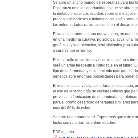
Se abre un ancho mundo de esperanza para las ll
Esperanza ante las oportunidades que se abren gra
la metabolómica. Los estudios sobre el metabolismo
procesos infecciosos e inflamatorios, están produc
las enfermedades raras, así como en el desarrollo 
Estamos entrando en una nueva etapa, en una nuev
en una medicina curativa, no solo paliativa, una me
genómica y la proteómica; será sistémica y no sol
a curarse por sí mismo.
El desarrollo de vectores víricos que actúan sobre
será un arma terapéutica indudable en el futuro. El
tipo de enfermedad y el tratamiento más adecuado 
genética abre enormes posibilidades para poder c
El impulso a la investigación durante esta etapa
el uso de la tecnología de vectores víricos que p
provocar la fabricación de determinadas proteínas
para el pronto desarrollo de terapias similares pa
más del 80% de estas.
Se abre una oportunidad. Esperemos que este esfue
lucha contra todas las enfermedades.
PDF adjunto: