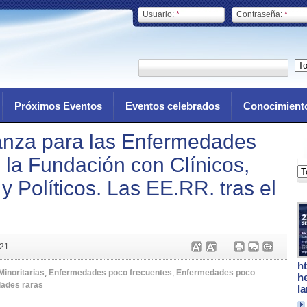
Usuario:
*
Contraseña:
*
Próximos Eventos
Eventos celebrados
Conocimient
anza para las Enfermedades
 la Fundación con Clínicos,
y Políticos. Las EE.RR. tras el
021
h
inoritarias
,
Enfermedades poco frecuentes
,
Enfermedades poco
h
ades raras
l