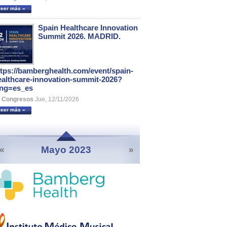
leer más »
Spain Healthcare Innovation
Summit 2026. MADRID.
ttps://bamberghealth.com/event/spain-
ealthcare-innovation-summit-2026?
ang=es_es
Congresos
Jue, 12/11/2026
leer más »
Mayo 2023
«
»