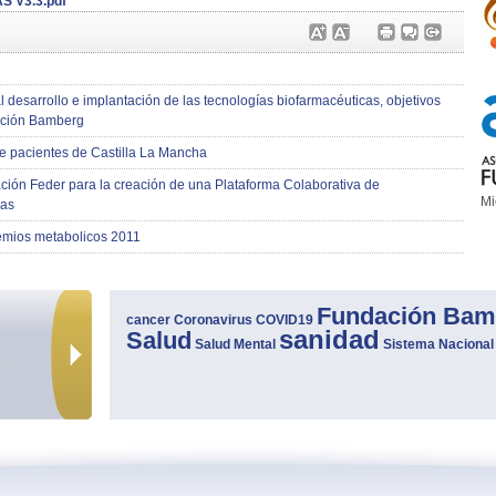
 V3.3.pdf
al desarrollo e implantación de las tecnologías biofarmacéuticas, objetivos
dación Bamberg
e pacientes de Castilla La Mancha
ión Feder para la creación de una Plataforma Colaborativa de
Mi
ras
emios metabolicos 2011
Fundación Bam
cancer
Coronavirus
COVID19
sanidad
Salud
Salud Mental
Sistema Nacional