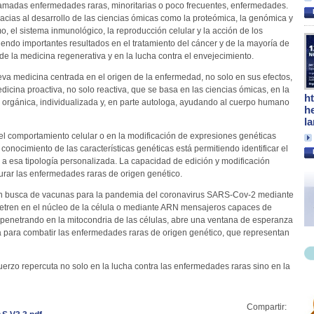
amadas enfermedades raras, minoritarias o poco frecuentes, enfermedades.
cias al desarrollo de las ciencias ómicas como la proteómica, la genómica y
, el sistema inmunológico, la reproducción celular y la acción de los
iendo importantes resultados en el tratamiento del cáncer y de la mayoría de
de la medicina regenerativa y en la lucha contra el envejecimiento.
a medicina centrada en el origen de la enfermedad, no solo en sus efectos,
dicina proactiva, no solo reactiva, que se basa en las ciencias ómicas, en la
h
o orgánica, individualizada y, en parte autologa, ayudando al cuerpo humano
h
l
 el comportamiento celular o en la modificación de expresiones genéticas
 conocimiento de las características genéticas está permitiendo identificar el
a esa tipología personalizada. La capacidad de edición y modificación
urar las enfermedades raras de origen genético.
, en busca de vacunas para la pandemia del coronavirus SARS-Cov-2 mediante
enetren en el núcleo de la célula o mediante ARN mensajeros capaces de
 penetrando en la mitocondria de las células, abre una ventana de esperanza
ra para combatir las enfermedades raras de origen genético, que representan
rzo repercuta no solo en la lucha contra las enfermedades raras sino en la
Compartir: