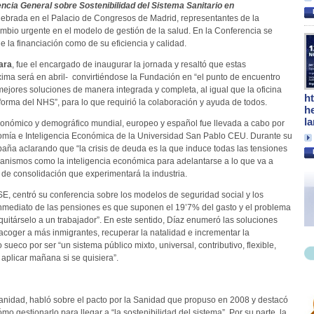
ncia General sobre Sostenibilidad del Sistema Sanitario en
ebrada en el Palacio de Congresos de Madrid, representantes de la
cambio urgente en el modelo de gestión de la salud. En la Conferencia se
 la financiación como de su eficiencia y calidad.
ara
, fue el encargado de inaugurar la jornada y resaltó que estas
xima será en abril- convirtiéndose la Fundación en “el punto de encuentro
 mejores soluciones de manera integrada y completa, al igual que la oficina
h
orma del NHS”, para lo que requirió la colaboración y ayuda de todos.
h
l
económico y demográfico mundial, europeo y español fue llevada a cabo por
nomía e Inteligencia Económica de la Universidad San Pablo CEU. Durante su
spaña aclarando que “la crisis de deuda es la que induce todas las tensiones
canismos como la inteligencia económica para adelantarse a lo que va a
de consolidación que experimentará la industria.
ESE, centró su conferencia sobre los modelos de seguridad social y los
inmediato de las pensiones es que suponen el 19’7% del gasto y el problema
uitárselo a un trabajador”. En este sentido, Díaz enumeró las soluciones
coger a más inmigrantes, recuperar la natalidad e incrementar la
 sueco por ser “un sistema público mixto, universal, contributivo, flexible,
 aplicar mañana si se quisiera”.
Sanidad, habló sobre el pacto por la Sanidad que propuso en 2008 y destacó
mo gestionarlo para llegar a “la sostenibilidad del sistema”. Por su parte, la