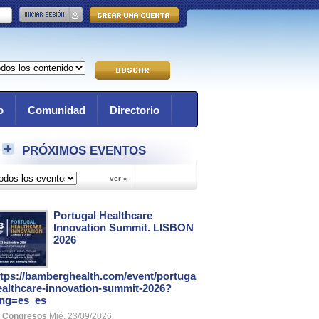
o
Comunidad
Directorio
PRÓXIMOS EVENTOS
Portugal Healthcare
Innovation Summit. LISBON
2026
ttps://bamberghealth.com/event/portugal-
ealthcare-innovation-summit-2026?
ang=es_es
Congresos
Mié, 23/09/2026