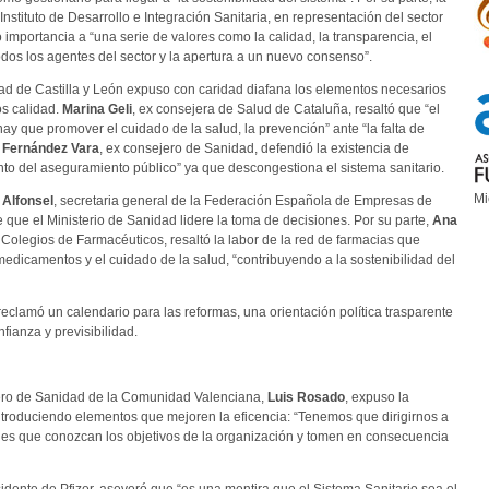
 Instituto de Desarrollo e Integración Sanitaria, en representación del sector
importancia a “una serie de valores como la calidad, la transparencia, el
dos los agentes del sector y la apertura a un nuevo consenso”.
ad de Castilla y León expuso con caridad diafana los elementos necesarios
os calidad.
Marina Geli
, ex consejera de Salud de Cataluña, resaltó que “el
hay que promover el cuidado de la salud, la prevención” ante “la falta de
Fernández Vara
, ex consejero de Sanidad, defendió la existencia de
o del aseguramiento público” ya que descongestiona el sistema sanitario.
Mi
 Alfonsel
, secretaria general de la Federación Española de Empresas de
e que el Ministerio de Sanidad lidere la toma de decisiones. Por su parte,
Ana
 Colegios de Farmacéuticos, resaltó la labor de la red de farmacias que
medicamentos y el cuidado de la salud, “contribuyendo a la sostenibilidad del
reclamó un calendario para las reformas, una orientación política trasparente
ianza y previsibilidad.
jero de Sanidad de la Comunidad Valenciana,
Luis Rosado
, expuso la
ntroduciendo elementos que mejoren la eficencia: “Tenemos que dirigirnos a
es que conozcan los objetivos de la organización y tomen en consecuencia