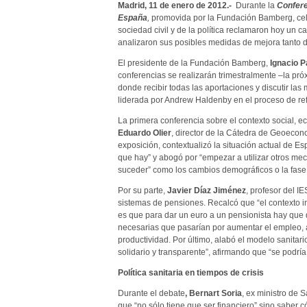
Madrid, 11 de enero de 2012.-
Durante la
Confere
España
,
promovida por la Fundación Bamberg, cel
sociedad civil y de la política reclamaron hoy un 
analizaron sus posibles medidas de mejora tanto de
El presidente de la Fundación Bamberg,
Ignacio P
conferencias se realizarán trimestralmente –la pró
donde recibir todas las aportaciones y discutir las
liderada por Andrew Haldenby en el proceso de ref
La primera conferencia sobre el contexto social, 
Eduardo Olier
, director de la Cátedra de Geoeco
exposición, contextualizó la situación actual de E
que hay” y abogó por “empezar a utilizar otros me
suceder” como los cambios demográficos o la fase 
Por su parte,
Javier Díaz Jiménez
, profesor del I
sistemas de pensiones. Recalcó que “el contexto 
es que para dar un euro a un pensionista hay que q
necesarias que pasarían por aumentar el empleo, a
productividad. Por último, alabó el modelo sanitario
solidario y transparente”, afirmando que “se podría
Política sanitaria en tiempos de crisis
Durante el debate
, Bernart Soria
, ex ministro de 
que “no sólo tiene que ser financiero” sino saber có