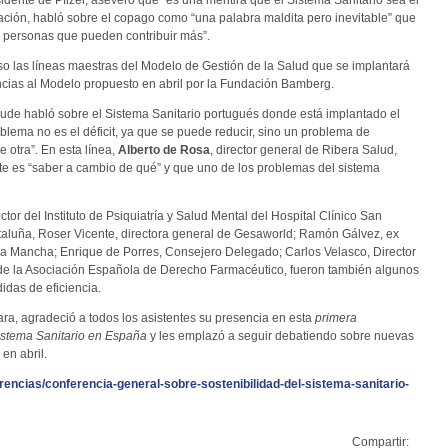
sidente de Pfizer, aseveró que “es una mentira que el Sistema Sanitario sea el
ción, habló sobre el copago como “una palabra maldita pero inevitable” que
e personas que pueden contribuir más”.
 las líneas maestras del Modelo de Gestión de la Salud que se implantará
ncias al Modelo propuesto en abril por la Fundación Bamberg.
ude habló sobre el Sistema Sanitario portugués donde está implantado el
blema no es el déficit, ya que se puede reducir, sino un problema de
 otra”. En esta línea,
Alberto de Rosa
, director general de Ribera Salud,
te es “saber a cambio de qué” y que uno de los problemas del sistema
tor del Instituto de Psiquiatría y Salud Mental del Hospital Clínico San
taluña, Roser Vicente, directora general de Gesaworld; Ramón Gálvez, ex
a La Mancha; Enrique de Porres, Consejero Delegado; Carlos Velasco, Director
de la Asociación Española de Derecho Farmacéutico, fueron también algunos
idas de eficiencia.
ra, agradeció a todos los asistentes su presencia en esta
primera
Sistema Sanitario en España
y les emplazó a seguir debatiendo sobre nuevas
en abril.
encias/conferencia-general-sobre-sostenibilidad-del-sistema-sanitario-
Compartir: