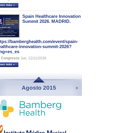
leer más »
Spain Healthcare Innovation
Summit 2026. MADRID.
ttps://bamberghealth.com/event/spain-
ealthcare-innovation-summit-2026?
ang=es_es
Congresos
Jue, 12/11/2026
leer más »
Agosto 2015
»