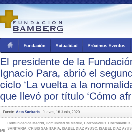
Fundación
Actualidad
Próximos Eventos
El presidente de la Fundaci
Ignacio Para, abrió el segun
ciclo ‘La vuelta a la normalid
que llevó por título ‘Cómo afro
Fuente:
Acta Sanitaria
-
Jueves, 18 Junio, 2020
Comunidad de Madrid
,
Comunidad de Madrid
,
Corronavirus
,
Corronavirus
SANITARIA
,
CRISIS SANITARIA
,
ISABEL DIAZ AYUSO
,
ISABEL DIAZ AYU