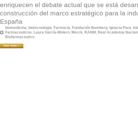
enriquecen el debate actual que se está desarr
construcción del marco estratégico para la ind
España
biomedicina
,
biotecnologia
,
Farmacia
,
Fundación Bamberg
,
Ignacio Para
,
In
Farmaceuticos
,
Laura García-Molero
,
Merck
,
RANM
,
Real Academia Naciona
Biofarmaceutico
leer más »