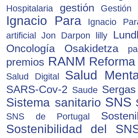
gestión
Hospitalaria
Gestión 
Ignacio Para
Ignacio Pa
Lund
artificial
Jon Darpon
lilly
Oncología
Osakidetza
pa
RANM
Reforma
premios
Salud Menta
Salud Digital
SARS-Cov-2
Sergas
Saude
SNS
Sistema sanitario
Sosten
SNS de Portugal
Sostenibilidad del SN