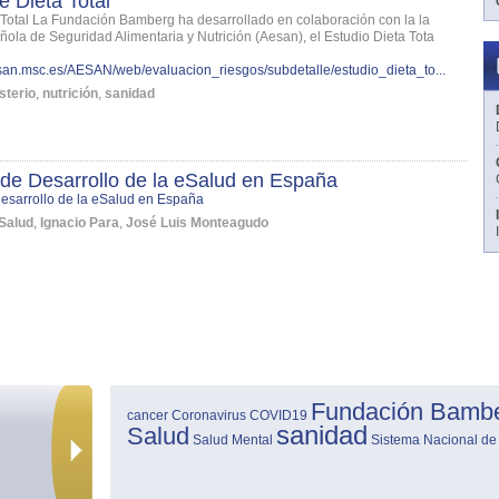
e Dieta Total
 Total La Fundación Bamberg ha desarrollado en colaboración con la la
ola de Seguridad Alimentaria y Nutrición (Aesan), el Estudio Dieta Tota
san.msc.es/AESAN/web/evaluacion_riesgos/subdetalle/estudio_dieta_to...
sterio
,
nutrición
,
sanidad
de Desarrollo de la eSalud en España
esarrollo de la eSalud en España
Salud
,
Ignacio Para
,
José Luis Monteagudo
Fundación Bamb
cancer
Coronavirus
COVID19
sanidad
Salud
Salud Mental
Sistema Nacional de