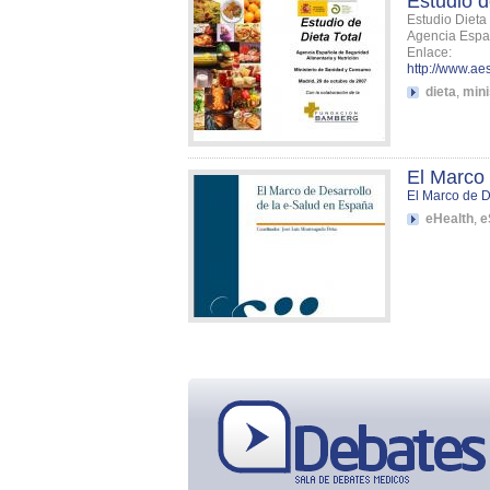
Estudio d
Estudio Dieta
Agencia Españ
Enlace:
http://www.ae
dieta
,
mini
El Marco 
El Marco de D
eHealth
,
e