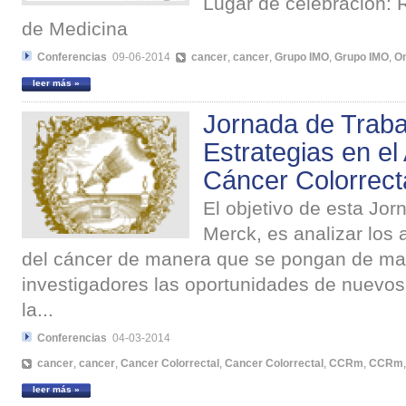
Lugar de celebración:
de Medicina
Conferencias
09-06-2014
cancer
,
cancer
,
Grupo IMO
,
Grupo IMO
,
On
leer más »
Jornada de Traba
Estrategias en el
Cáncer Colorrect
El objetivo de esta Jor
Merck, es analizar los 
del cáncer de manera que se pongan de man
investigadores las oportunidades de nuevos
la...
Conferencias
04-03-2014
cancer
,
cancer
,
Cancer Colorrectal
,
Cancer Colorrectal
,
CCRm
,
CCRm
leer más »