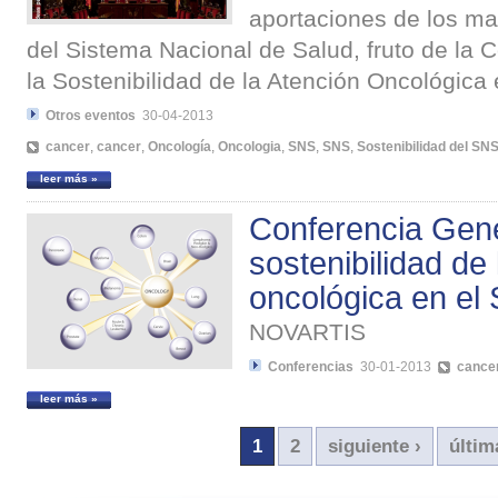
aportaciones de los ma
del Sistema Nacional de Salud, fruto de la 
la Sostenibilidad de la Atención Oncológica
Otros eventos
30-04-2013
cancer
,
cancer
,
Oncología
,
Oncologia
,
SNS
,
SNS
,
Sostenibilidad del SN
leer más »
Conferencia Gene
sostenibilidad de
oncológica en el
NOVARTIS
Conferencias
30-01-2013
cance
leer más »
1
2
siguiente ›
últim