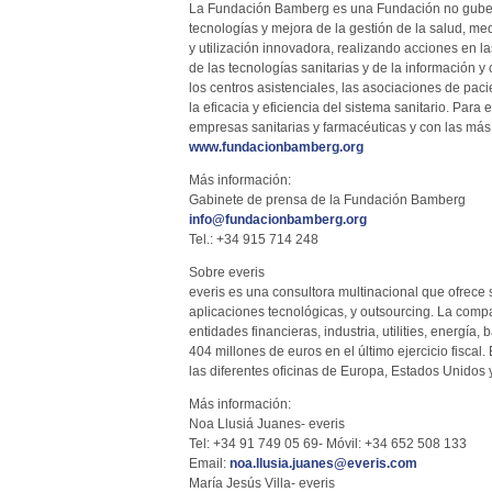
La Fundación Bamberg es una Fundación no guberna
tecnologías y mejora de la gestión de la salud, me
y utilización innovadora, realizando acciones en la
de las tecnologías sanitarias y de la información 
los centros asistenciales, las asociaciones de paci
la eficacia y eficiencia del sistema sanitario. Pa
empresas sanitarias y farmacéuticas y con las más r
www.fundacionbamberg.org
Más información:
Gabinete de prensa de la Fundación Bamberg
info@fundacionbamberg.org
Tel.: +34 915 714 248
Sobre everis
everis es una consultora multinacional que ofrece 
aplicaciones tecnológicas, y outsourcing. La compa
entidades financieras, industria, utilities, energía
404 millones de euros en el último ejercicio fiscal.
las diferentes oficinas de Europa, Estados Unidos
Más información:
Noa Llusiá Juanes- everis
Tel: +34 91 749 05 69- Móvil: +34 652 508 133
Email:
noa.llusia.juanes@everis.com
María Jesús Villa- everis