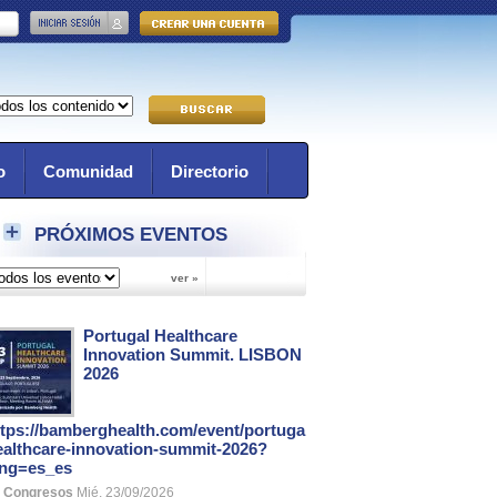
o
Comunidad
Directorio
PRÓXIMOS EVENTOS
Portugal Healthcare
Innovation Summit. LISBON
2026
ttps://bamberghealth.com/event/portugal-
ealthcare-innovation-summit-2026?
ang=es_es
Congresos
Mié, 23/09/2026