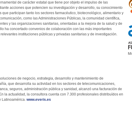
mental de carácter estatal que tiene por objeto el impulso de las
diante acciones que potencien su investigación y desarrollo, su conocimiento
s que participan tanto los sectores farmacéutico, biotecnológico, alimentario y
y comunicación, como las Administraciones Públicas, la comunidad científica,
entes y las organizaciones sanitarias, orientadas a la mejora de la salud y de
ra ello ha concertado convenios de colaboración con las más importantes
elevantes instituciones públicas y privadas sanitarias y de investigación.
Mi
soluciones de negocio, estrategia, desarrollo y mantenimiento de
ñía, que desarrolla su actividad en los sectores de telecomunicaciones,
, banca, seguros, administración pública y sanidad, alcanzó una facturación de
 En la actualidad, la consultora cuenta con 7.300 profesionales distribuídos en
 y Latinoamérica.
www.everis.es