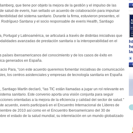
mberg, que tiene por objeto la mejora de la gestión y el impulso de las
ón de salud de everis, han sellado un acuerdo de colaboración para impulsar
stenibilidad del sistema sanitario. Durante la firma, estuvieron presentes, el
 Rodríguez-Santana y el socio responsable de everis Health, Santiago
Portugal y Latinoamérica, se articulará a través de distintas iniciativas que
odalidades avanzadas de prestación sanitaria o la interoperabilidad en el
h
h
l
os países iberoamericanos del conocimiento y de los casos de éxito en
ógica generados en España.
acio Para, “con este acuerdo queremos fomentar iniciativas de comunicación
les, los centros asistenciales y empresas de tecnología sanitaria en España
, Santiago Martín declaró, “las TIC están llamadas a jugar un rol relevante en
 sistema sanitario. Este convenio aporta una visión conjunta para seguir
cciones orientadas a la mejora de la eficiencia y calidad del sector de salud.”
ste acuerdo, everis participará en el Encuentro Internacional de Líderes de
iciembre de 2010 así como en el Encuentro Iberoamericano del 30 de
obre el estado de la salud mundial, su interrelación en un mundo globalizado