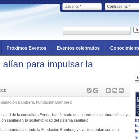
Usuario:
*
Contraseña:
*
Próximos Eventos
Eventos celebrados
Conocimient
alían para impulsar la
2010
Fundación Bamberg
,
Fundacion Bamberg
 salud de la consultora Everis, han firmado un acuerdo de colaboración cuyo
h
ión sanitaria y la sostenibilidad del sistema sanitario.
h
y Latinoamérica donde la Fundación Bamberg y everis cuentan con una
l