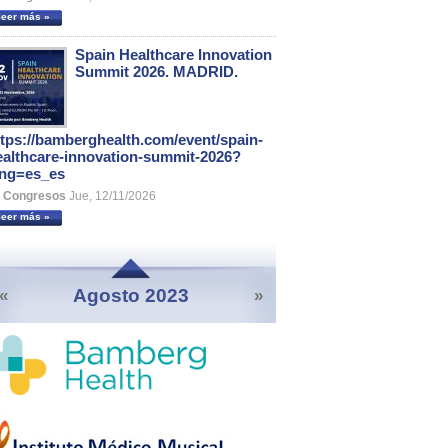
leer más »
Spain Healthcare Innovation
Summit 2026. MADRID.
ttps://bamberghealth.com/event/spain-
ealthcare-innovation-summit-2026?
ang=es_es
Congresos
Jue, 12/11/2026
leer más »
Agosto 2023
«
»