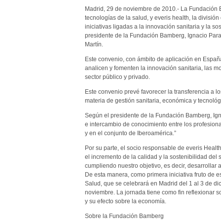
Madrid, 29 de noviembre de 2010.- La Fundación Ba
tecnologías de la salud, y everis health, la divisi
iniciativas ligadas a la innovación sanitaria y la so
presidente de la Fundación Bamberg, Ignacio Para
Martín.
Este convenio, con ámbito de aplicación en España, 
analicen y fomenten la innovación sanitaria, las m
sector público y privado.
Este convenio prevé favorecer la transferencia a l
materia de gestión sanitaria, económica y tecnol
Según el presidente de la Fundación Bamberg, Ign
e intercambio de conocimiento entre los profesiona
y en el conjunto de Iberoamérica.”
Por su parte, el socio responsable de everis Health
el incremento de la calidad y la sostenibilidad del
cumpliendo nuestro objetivo, es decir, desarrollar a
De esta manera, como primera iniciativa fruto de e
Salud, que se celebrará en Madrid del 1 al 3 de d
noviembre. La jornada tiene como fin reflexionar s
y su efecto sobre la economía.
Sobre la Fundación Bamberg