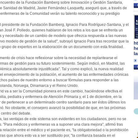
encuentro de la Fundación Bamberg sobre Innovación y Gestión Sanitaria,
o de Sanidad de Madrid, Javier Fernández-Lasquetty, aseguró que, a través de
y enfermeras de la Comunidad verán su talento reconocido y su prestigio
 el presidente de la Fundación Bamberg, Ignacio Para Rodríguez-Santana, y el
uan José F. Polledo, quienes hablaron de los retos a los que se enfrenta un
es y necesitado de un cambio de modelo que ofrezca respuesta a las nuevas
vo modelo de gestión de la salud", subrayó Ignacio Para tras recordar que la
h
o grupo de expertos en la elaboración de un documento con esta finalidad.
h
l
ento de crisis hace reflexionar sobre la necesidad de replantearse el
rmas de gestión para su futuro sostenimiento. Según indicó, en Madrid, las
émica absolutamente injustificada". Tal y como explicó, la nueva realidad
 el envejecimiento de la población, el aumento de las enfermedades crónicas
uchos países de nuestro entorno a buscar fórmulas para responder a las
 Holanda, Noruega, Dinamarca y el Reino Unido.
d va a ser la Comunidad pionera en este cambio, haciéndose efectiva el
lia, pediatra y enfermera de Atención Primaria y, el 1 de diciembre, en la
 de pertenecer a un determinado centro sanitario para ser éstos últimos los
rmó. No obstante, el consejero avanzó la posibilidad de que, en las próximas
 centro del debate.
ña, las ventajas de este sistema son evidentes en los ciudadanos, pero no se
s. "Para médicos y enfermeras va a suponer una clara mejora", afirmó tras
 relación entre el médico y el paciente es, "la obligatoriedad o la prohibición
tras que ahora esto va a ser sustituido por, "la confianza basada en el