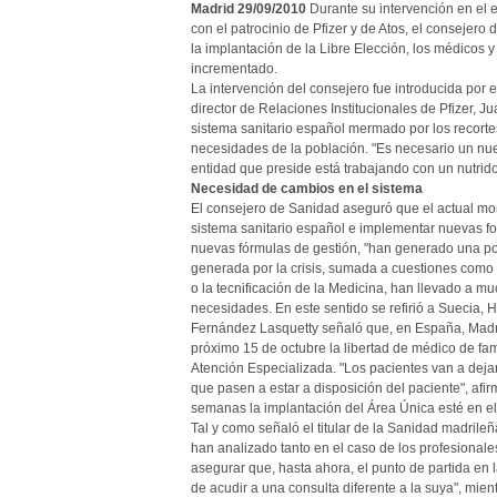
Madrid 29/09/2010
Durante su intervención en el 
con el patrocinio de Pfizer y de Atos, el consejer
la implantación de la Libre Elección, los médicos 
incrementado.
La intervención del consejero fue introducida por
director de Relaciones Institucionales de Pfizer, J
sistema sanitario español mermado por los recort
necesidades de la población. "Es necesario un nue
entidad que preside está trabajando con un nutrid
Necesidad de cambios en el sistema
El consejero de Sanidad aseguró que el actual mom
sistema sanitario español e implementar nuevas fo
nuevas fórmulas de gestión, "han generado una pol
generada por la crisis, sumada a cuestiones como
o la tecnificación de la Medicina, han llevado a m
necesidades. En este sentido se refirió a Suecia,
Fernández Lasquetty señaló que, en España, Madri
próximo 15 de octubre la libertad de médico de fami
Atención Especializada. "Los pacientes van a dejar
que pasen a estar a disposición del paciente", afi
semanas la implantación del Área Única esté en el
Tal y como señaló el titular de la Sanidad madrile
han analizado tanto en el caso de los profesionale
asegurar que, hasta ahora, el punto de partida en la
de acudir a una consulta diferente a la suya", mien