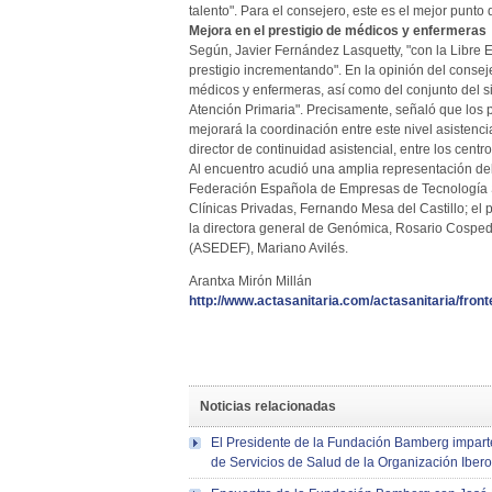
talento". Para el consejero, este es el mejor punt
Mejora en el prestigio de médicos y enfermeras
Según, Javier Fernández Lasquetty, "con la Libre E
prestigio incrementando". En la opinión del conseje
médicos y enfermeras, así como del conjunto del si
Atención Primaria". Precisamente, señaló que los p
mejorará la coordinación entre este nivel asistenci
director de continuidad asistencial, entre los centr
Al encuentro acudió una amplia representación del se
Federación Española de Empresas de Tecnología San
Clínicas Privadas, Fernando Mesa del Castillo; el
la directora general de Genómica, Rosario Cosped
(ASEDEF), Mariano Avilés.
Arantxa Mirón Millán
http://www.actasanitaria.com/actasanitaria/fronte
Noticias relacionadas
El Presidente de la Fundación Bamberg imparte
de Servicios de Salud de la Organización Ibe