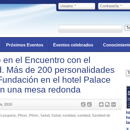
Usuario:
*
Contraseña:
*
Próximos Eventos
Eventos celebrados
Conocimient
 en el Encuentro con el
d. Más de 200 personalidades
Fundación en el hotel Palace
 en una mesa redonda
re, 2010
h
-Lasquety
,
Pfizer
,
Pfizer
,
Salud
,
Salud
,
sanidad
,
sanidad
,
Sanidad de
h
l