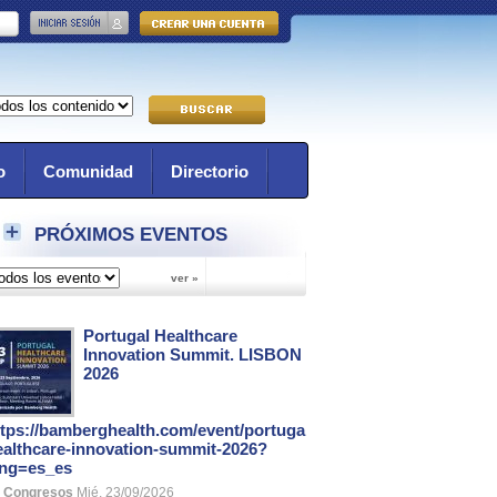
o
Comunidad
Directorio
PRÓXIMOS EVENTOS
Portugal Healthcare
Innovation Summit. LISBON
2026
ttps://bamberghealth.com/event/portugal-
ealthcare-innovation-summit-2026?
ang=es_es
Congresos
Mié, 23/09/2026