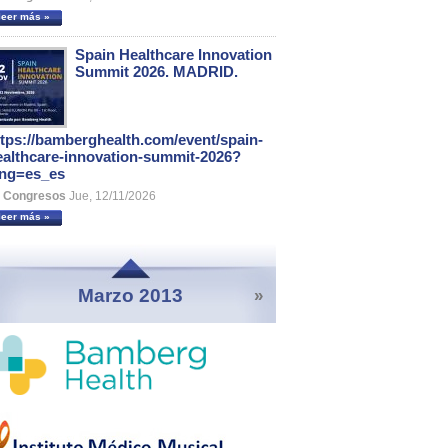
leer más »
Spain Healthcare Innovation
Summit 2026. MADRID.
ttps://bamberghealth.com/event/spain-
ealthcare-innovation-summit-2026?
ang=es_es
Congresos
Jue, 12/11/2026
leer más »
Marzo 2013
»