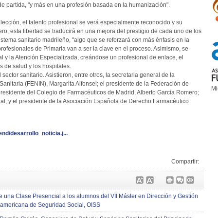
o de partida, "y más en una profesión basada en la humanización".
lección, el talento profesional se verá especialmente reconocido y su
ro, esta libertad se traducirá en una mejora del prestigio de cada uno de los
stema sanitario madrileño, "algo que se reforzará con más énfasis en la
rofesionales de Primaria van a ser la clave en el proceso. Asimismo, se
al y la Atención Especializada, creándose un profesional de enlace, el
os de salud y los hospitales.
ctor sanitario. Asistieron, entre otros, la secretaria general de la
itaria (FENIN), Margarita Alfonsel; el presidente de la Federación de
Mi
 presidente del Colegio de Farmacéuticos de Madrid, Alberto García Romero;
al; y el presidente de la Asociación Española de Derecho Farmacéutico
nd/desarrollo_noticia.j...
Compartir:
 una Clase Presencial a los alumnos del VII Máster en Dirección y Gestión
roamericana de Seguridad Social, OISS