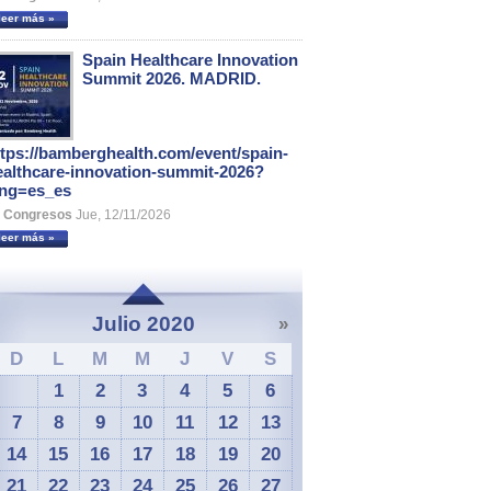
leer más »
Spain Healthcare Innovation
Summit 2026. MADRID.
ttps://bamberghealth.com/event/spain-
ealthcare-innovation-summit-2026?
ang=es_es
Congresos
Jue, 12/11/2026
leer más »
Julio 2020
»
D
L
M
M
J
V
S
1
2
3
4
5
6
7
8
9
10
11
12
13
14
15
16
17
18
19
20
21
22
23
24
25
26
27