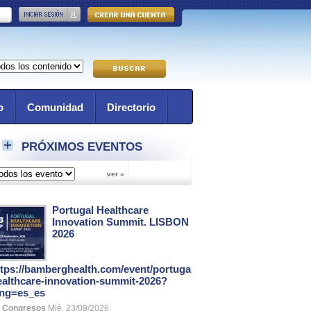
o
Comunidad
Directorio
PRÓXIMOS EVENTOS
Portugal Healthcare
Innovation Summit. LISBON
2026
ttps://bamberghealth.com/event/portugal-
ealthcare-innovation-summit-2026?
ang=es_es
Congresos
Mié, 23/09/2026