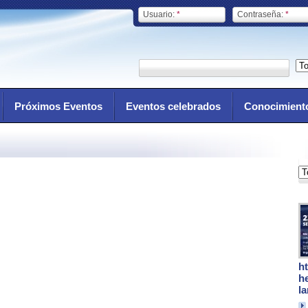
Usuario:
*
Contraseña:
*
Próximos Eventos
Eventos celebrados
Conocimient
h
h
l