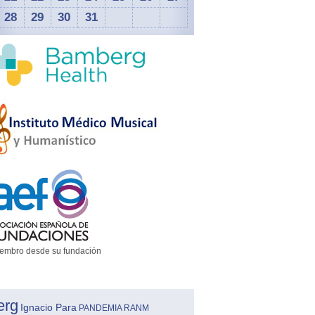
28
29
30
31
embro desde su fundación
erg
Ignacio Para
PANDEMIA
RANM