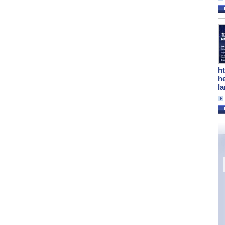
h
h
l