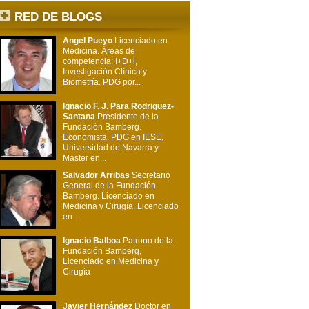
RED DE BLOGS
Angel Pueyo
Licenciado en
Medicina. Áreas de
competencia: I+D+i,
Investigación Clínica y
Biometría. PDG por...
Ignacio F. J. Para Rodriguez-
Santana
Presidente de la
Fundación Bamberg.
Economista. PDG en IESE,
Universidad de Navarra y
Master en...
Salvador Arribas
Secretario
General de la Fundación
Bamberg. Licenciado en
Medicina y Cirugía. Licenciado
en...
Ignacio Balboa
Patrono de la
Fundación Bamberg,
Licenciado en Medicina y
Cirugía
Javier Hernández
Doctor en