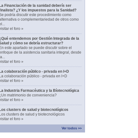
La Financiación de la sanidad deberís ser
finalista? ¿Y los impuestos para la Sanidad?
Se podría discutir este procedimiento como
alternativa o complementariedad de otros como
el...
visitar el foro »
¿Qué entendemos por Gestión Integrada de la
Salud y cómo se debría estructurar?
En este apartado se puede discutir sobre el
enfoque de la asistencia sanitaria integral, desde
la...
visitar el foro »
La colaboración público - privada en I+D
La colaboración público - privada en I+D
visitar el foro »
La Industria Farmacéutica y la Bíotecnológica
¿Un matrimonio de conveniencia?
visitar el foro »
Los clusters de salud y biotecnológicos
Los clusters de salud y biotecnológicos
visitar el foro »
Ver todos >>