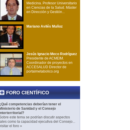
Medicina. Profesor Universitario
en Ciencias de la Salud. Máster
en Dirección y Gestión...
Mariano Avilés Muñoz
Jesús Ignacio Meco Rodríguez
Presidente de ACMEIM.
Coordinador de proyectos en
ACCESALUD Director de
portalmetabolico.org
FORO CIENTÍFICO
¿Qué competencias deberían tener el
Ministerio de Sanidad y el Consejo
Interterritorial?
Sobre este tema se podrían discutir aspectos
tales como la capacidad ejecutiva del Consejo...
visitar el foro »