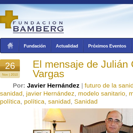
Fundación
Actualidad
Próximos Eventos
El mensaje de Julián 
26
Vargas
Nov | 2010
Por:
Javier Hernández
|
futuro de la sani
sanidad
,
javier Hernández
,
modelo sanitario
,
m
política
,
política
,
sanidad
,
Sanidad