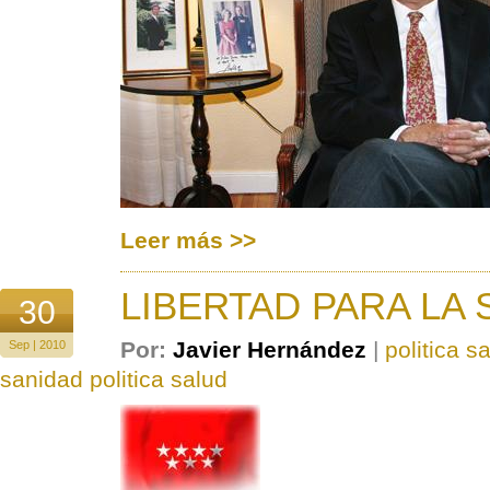
Leer más >>
LIBERTAD PARA LA
30
Por:
Javier Hernández
|
politica s
Sep | 2010
sanidad politica salud