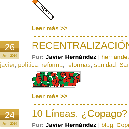
Leer más >>
RECENTRALIZACIÓ
26
Por:
Javier Hernández
|
hernánde
Jun | 2010
javier
,
política
,
reforma
,
reformas
,
sanidad
,
Sa
Leer más >>
10 Líneas. ¿Copago?
24
Por:
Javier Hernández
|
blog
,
Cop
Jun | 2010