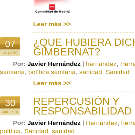
Leer más >>
¿QUE HUBIERA DIC
07
GIMBERNAT?
Jul | 2010
Por:
Javier Hernández
|
hernández
,
Hern
sanitaria
,
política sanitaria
,
sanidad
,
Sanidad
Leer más >>
REPERCUSIÓN Y
30
RESPONSABILIDAD
Jun | 2010
Por:
Javier Hernández
|
Hernández
,
hern
política
,
Sanidad
,
sanidad