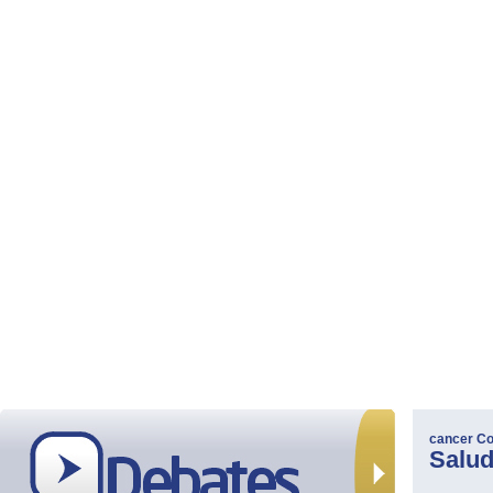
cancer
Co
Salu