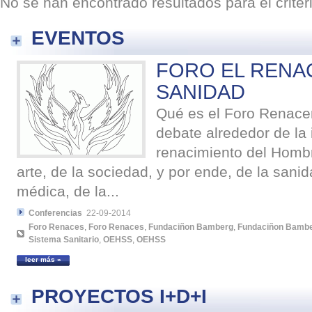
No se han encontrado resultados para el crite
EVENTOS
FORO EL RENAC
SANIDAD
Qué es el Foro Renacer
debate alrededor de la
renacimiento del Hombre
arte, de la sociedad, y por ende, de la sanid
médica, de la...
Conferencias
22-09-2014
Foro Renaces
,
Foro Renaces
,
Fundaciñon Bamberg
,
Fundaciñon Bamb
Sistema Sanitario
,
OEHSS
,
OEHSS
leer más »
PROYECTOS I+D+I