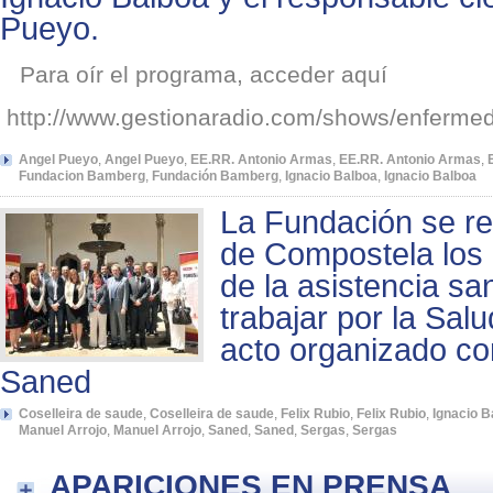
Pueyo.
Para oír el programa, acceder aquí
http://www.gestionaradio.com/shows/enferme
Angel Pueyo
,
Angel Pueyo
,
EE.RR. Antonio Armas
,
EE.RR. Antonio Armas
,
Fundacion Bamberg
,
Fundación Bamberg
,
Ignacio Balboa
,
Ignacio Balboa
La Fundación se r
de Compostela los 
de la asistencia san
trabajar por la Sal
acto organizado c
Saned
Coselleira de saude
,
Coselleira de saude
,
Felix Rubio
,
Felix Rubio
,
Ignacio B
Manuel Arrojo
,
Manuel Arrojo
,
Saned
,
Saned
,
Sergas
,
Sergas
APARICIONES EN PRENSA