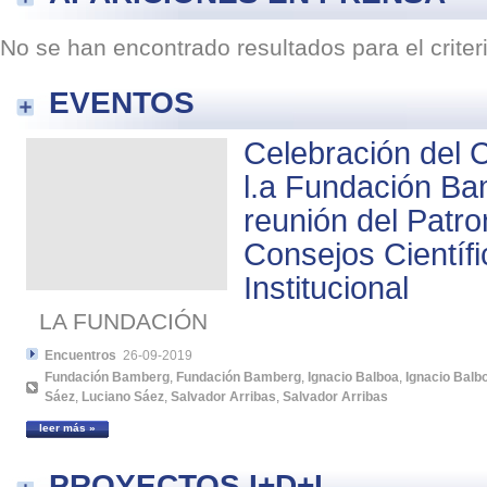
No se han encontrado resultados para el crite
EVENTOS
Celebración del 
l.a Fundación Ba
reunión del Patro
Consejos Científi
Institucional
LA FUNDACIÓN
Encuentros
26-09-2019
Fundación Bamberg
,
Fundación Bamberg
,
Ignacio Balboa
,
Ignacio Balb
Sáez
,
Luciano Sáez
,
Salvador Arribas
,
Salvador Arribas
leer más »
PROYECTOS I+D+I