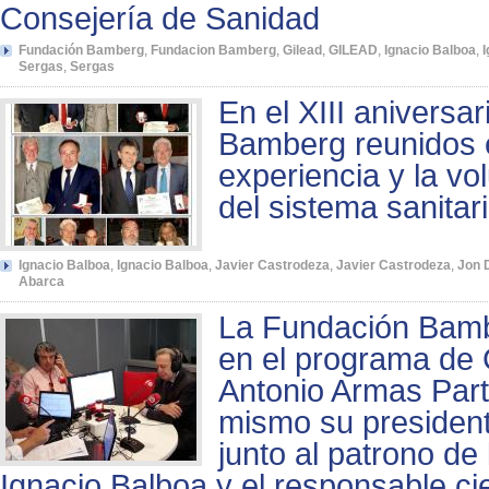
Consejería de Sanidad
Fundación Bamberg
,
Fundacion Bamberg
,
Gilead
,
GILEAD
,
Ignacio Balboa
,
I
Sergas
,
Sergas
En el XIII aniversa
Bamberg reunidos el
experiencia y la vo
del sistema sanitar
Ignacio Balboa
,
Ignacio Balboa
,
Javier Castrodeza
,
Javier Castrodeza
,
Jon 
Abarca
La Fundación Bamb
en el programa de 
Antonio Armas Part
mismo su president
junto al patrono de
Ignacio Balboa y el responsable cie