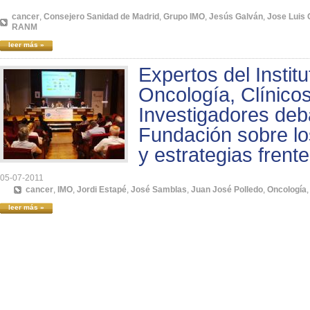
cancer
,
Consejero Sanidad de Madrid
,
Grupo IMO
,
Jesús Galván
,
Jose Luis 
RANM
leer más »
Expertos del Instit
Oncología, Clínico
Investigadores deb
Fundación sobre l
y estrategias frent
05-07-2011
cancer
,
IMO
,
Jordi Estapé
,
José Samblas
,
Juan José Polledo
,
Oncología
leer más »