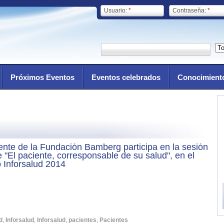
Usuario:
*
Contraseña:
*
Próximos Eventos
Eventos celebrados
Conocimient
ente de la Fundación Bamberg participa en la sesión
 "El paciente, corresponsable de su salud", en el
 Inforsalud 2014
d
,
Inforsalud
,
Inforsalud
,
pacientes
,
Pacientes