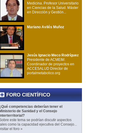
Medicina. Profesor Universitario
en Ciencias de la Salud. Máster
en Dirección y Gestión...
Mariano Avilés Muñoz
Jesús Ignacio Meco Rodríguez
Presidente de ACMEIM.
Coordinador de proyectos en
ACCESALUD Director de
portalmetabolico.org
FORO CIENTÍFICO
¿Qué competencias deberían tener el
Ministerio de Sanidad y el Consejo
Interterritorial?
Sobre este tema se podrían discutir aspectos
tales como la capacidad ejecutiva del Consejo...
visitar el foro »