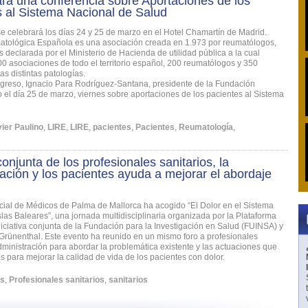
rá una conferencia sobre Aportaciones de los
 al Sistema Nacional de Salud
e celebrará los días 24 y 25 de marzo en el Hotel Chamartín de Madrid.
tológica Española es una asociación creada en 1.973 por reumatólogos,
 declarada por el Ministerio de Hacienda de utilidad pública a la cual
0 asociaciones de todo el territorio español, 200 reumatólogos y 350
as distintas patologías.
ngreso, Ignacio Para Rodríguez-Santana, presidente de la Fundación
el día 25 de marzo, viernes sobre aportaciones de los pacientes al Sistema
ier Paulino
,
LIRE
,
LIRE
,
pacientes
,
Pacientes
,
Reumatología
,
conjunta de los profesionales sanitarios, la
ación y los pacientes ayuda a mejorar el abordaje
icial de Médicos de Palma de Mallorca ha acogido “El Dolor en el Sistema
slas Baleares”, una jornada multidisciplinaria organizada por la Plataforma
ciativa conjunta de la Fundación para la Investigación en Salud (FUINSA) y
Grünenthal. Este evento ha reunido en un mismo foro a profesionales
Administración para abordar la problemática existente y las actuaciones que
s para mejorar la calidad de vida de los pacientes con dolor.
es
,
Profesionales sanitarios
,
sanitarios