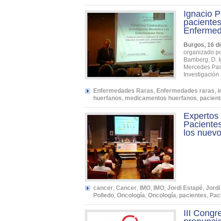
Ignacio P
pacientes
Enfermed
Burgos, 16 d
organizado po
Bamberg, D. I
Mercedes Past
Investigació
Enfermedades Raras
,
Enfermedades raras
,
i
huerfanos
,
medicamentos huerfanos
,
pacien
Expertos 
Pacientes
los nuevo
cancer
,
Cancer
,
IMO
,
IMO
,
Jordi Estapé
,
Jordi
Polledo
,
Oncología
,
Oncología
,
pacientes
,
Pac
III Congr