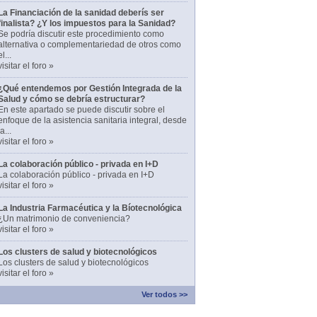
La Financiación de la sanidad deberís ser
finalista? ¿Y los impuestos para la Sanidad?
Se podría discutir este procedimiento como
alternativa o complementariedad de otros como
el...
visitar el foro »
¿Qué entendemos por Gestión Integrada de la
Salud y cómo se debría estructurar?
En este apartado se puede discutir sobre el
enfoque de la asistencia sanitaria integral, desde
la...
visitar el foro »
La colaboración público - privada en I+D
La colaboración público - privada en I+D
visitar el foro »
La Industria Farmacéutica y la Bíotecnológica
¿Un matrimonio de conveniencia?
visitar el foro »
Los clusters de salud y biotecnológicos
Los clusters de salud y biotecnológicos
visitar el foro »
Ver todos >>