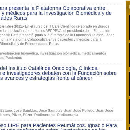
ara presenta la Plataforma Colaborativa entre
 y médicos para la Investigación Biomédica y de
ades Raras
iciembre 2011
.- En el curso del II Café Científico celebrado en Burgos
r la asociación de pacientes AEPPEVA, el presidente de la Fundación
gnacio Para presentó, junto a la directora de la Fundación Teleton-Feder
or la Plataforma Colaborativa entre pacientes y médicos para la
n Biomédica y de Enfermedades Raras.
nvestigacion biomedica
,
investigacion biomedica
,
medicamentos
tes
,
Pacientes
del Instituto Catalá de Oncología, Clínicos,
 e Investigadores debaten con la Fundación sobre
s avances y estrategias frente al cáncer
 Estapé
,
José Samblas
,
José Samblas
,
Juan José Polledo
,
Juan José
ientes
,
Pfizer
,
Pfizer
,
Radioterapia
,
Radioterapia
eso LIRE para Pacientes Reumáticos. Ignacio Para