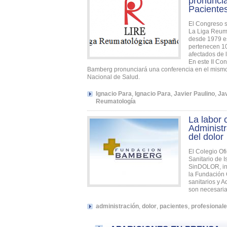
pronuncia
Pacientes
El Congreso s
La Liga Reuma
desde 1979 es
pertenecen 10
afectados de l
En este II Co
Bamberg pronunciará una conferencia en el mismo 
Nacional de Salud.
Ignacio Para
,
Ignacio Para
,
Javier Paulino
,
Jav
Reumatología
La labor 
Administr
del dolor
El Colegio Of
Sanitario de I
SinDOLOR, ini
la Fundación 
sanitarios y 
son necesaria
administración
,
dolor
,
pacientes
,
profesional