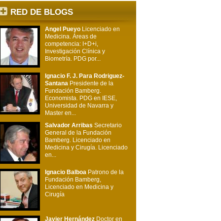
RED DE BLOGS
Angel Pueyo
Licenciado en
Medicina. Áreas de
competencia: I+D+i,
Investigación Clínica y
Biometría. PDG por...
Ignacio F. J. Para Rodriguez-
Santana
Presidente de la
Fundación Bamberg.
Economista. PDG en IESE,
Universidad de Navarra y
Master en...
Salvador Arribas
Secretario
General de la Fundación
Bamberg. Licenciado en
Medicina y Cirugía. Licenciado
en...
Ignacio Balboa
Patrono de la
Fundación Bamberg,
Licenciado en Medicina y
Cirugía
Javier Hernández
Doctor en