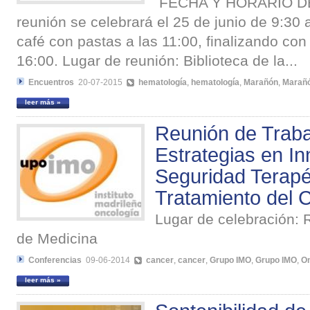
FECHA Y HORARIO DE
reunión se celebrará el 25 de junio de 9:30 
café con pastas a las 11:00, finalizando co
16:00. Lugar de reunión: Biblioteca de la...
Encuentros
20-07-2015
hematología
,
hematología
,
Marañón
,
Marañ
leer más »
Reunión de Traba
Estrategias en I
Seguridad Terapé
Tratamiento del 
Lugar de celebración:
de Medicina
Conferencias
09-06-2014
cancer
,
cancer
,
Grupo IMO
,
Grupo IMO
,
On
leer más »