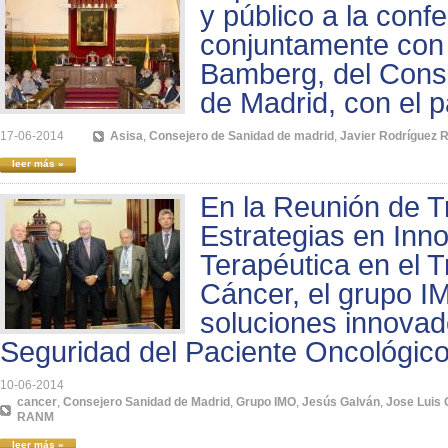
y público a la conf
conjuntamente con
Bamberg, del Cons
de Madrid, con el p
17-06-2014
Asisa
,
Consejero de Sanidad de madrid
,
Javier Rodríguez 
leer más »
En la Reunión de T
Estrategias en Inn
Terapéutica en el T
Cáncer, el grupo 
soluciones innovad
Seguridad del Paciente Oncológic
10-06-2014
cancer
,
Consejero Sanidad de Madrid
,
Grupo IMO
,
Jesús Galván
,
Jose Luis 
RANM
leer más »