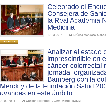
Celebrado el Encue
Consejera de Sani
la Real Academia N
Medicina
10-03-2014
Brígida Mendoza
,
Consej
leer más »
Analizar el estado 
imprescindible en e
cáncer colorrectal
jornada, organizad
Bamberg con la co
Merck y de la Fundación Salud 200
avances en este ámbito
04-03-2014
Cancer colorectal
,
CCRm
,
Merck
,
RANM