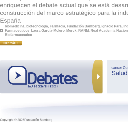
enriquecen el debate actual que se está desarr
construcción del marco estratégico para la ind
España
biomedicina
,
biotecnologia
,
Farmacia
,
Fundación Bamberg
,
Ignacio Para
,
In
Farmaceuticos
,
Laura García-Molero
,
Merck
,
RANM
,
Real Academia Naciona
Biofarmaceutico
leer más »
cancer
Co
Salud
Copyright © 2026Fundación Bamberg