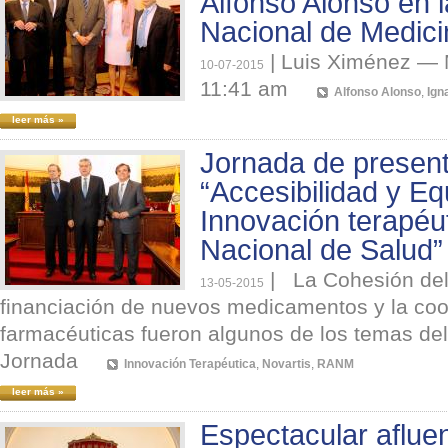
Alfonso Alonso en 
Nacional de Medici
|
Luis Ximénez — M
10-07-2015
11:41 am
Alfonso Alonso
,
Ign
leer más »
Jornada de present
“Accesibilidad y Eq
Innovación terapéu
Nacional de Salud”
|
La Cohesión del
13-05-2015
financiación de nuevos medicamentos y la coor
farmacéuticas fueron algunos de los temas del 
Jornada
Innovación Terapéutica
,
Novartis
,
RANM
leer más »
Espectacular aflue