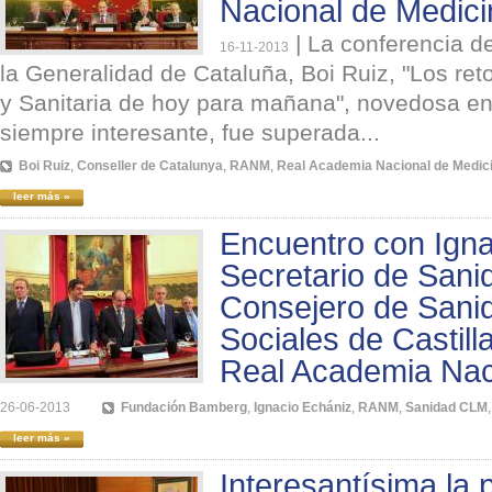
Nacional de Medici
|
La conferencia d
16-11-2013
la Generalidad de Cataluña, Boi Ruiz, "Los ret
y Sanitaria de hoy para mañana", novedosa e
siempre interesante, fue superada...
Boi Ruiz
,
Conseller de Catalunya
,
RANM
,
Real Academia Nacional de Medic
leer más »
Encuentro con Igna
Secretario de Sani
Consejero de Sani
Sociales de Castill
Real Academia Nac
26-06-2013
Fundación Bamberg
,
Ignacio Echániz
,
RANM
,
Sanidad CLM
leer más »
Interesantísima la 