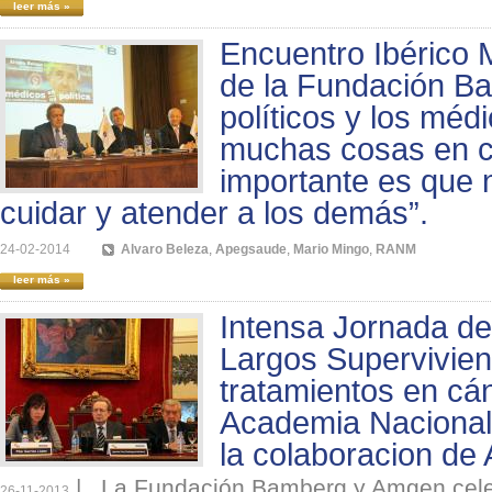
leer más »
Encuentro Ibérico 
de la Fundación B
políticos y los mé
muchas cosas en c
importante es que
cuidar y atender a los demás”.
24-02-2014
Alvaro Beleza
,
Apegsaude
,
Mario Mingo
,
RANM
leer más »
Intensa Jornada de
Largos Supervivien
tratamientos en cá
Academia Nacional
la colaboracion d
|
La Fundación Bamberg y Amgen cele
26-11-2013