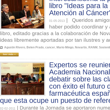
libro "Ideas para la
Atención al Cáncer
|
Queridos amigos:
01-05-2013
haber podido coordinar y 
libro, editado gracias a la colaboración de Nov
ideas libremente aportadas por tan ilustres y a
Agustin Rivero
,
Belen Prado
,
cancer
,
Mario Mingo
,
Novartis
,
RANM
,
Sosteni
leer más »
Expertos se reunie
Academia Nacional
debatir sobre las c
con éxito el futuro 
farmacéutica españ
que esta ocupe un puesto de refer
|
Durante la Jornada se aportaron num
02-02-2011