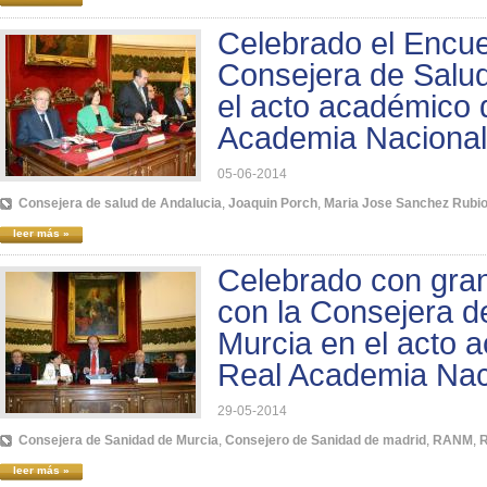
Celebrado el Encue
Consejera de Salud
el acto académico 
Academia Nacional
05-06-2014
Consejera de salud de Andalucia
,
Joaquin Porch
,
Maria Jose Sanchez Rubi
leer más »
Celebrado con gran
con la Consejera d
Murcia en el acto 
Real Academia Nac
29-05-2014
Consejera de Sanidad de Murcia
,
Consejero de Sanidad de madrid
,
RANM
,
R
leer más »