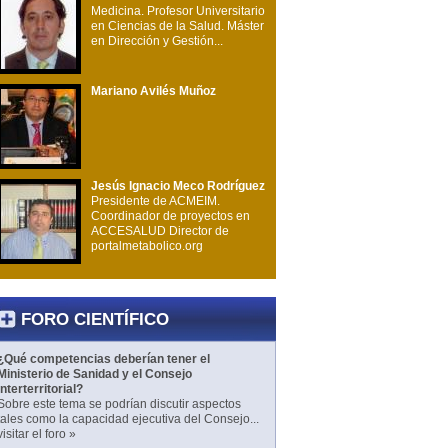
Medicina. Profesor Universitario
en Ciencias de la Salud. Máster
en Dirección y Gestión...
Mariano Avilés Muñoz
Jesús Ignacio Meco Rodríguez
Presidente de ACMEIM.
Coordinador de proyectos en
ACCESALUD Director de
portalmetabolico.org
FORO CIENTÍFICO
¿Qué competencias deberían tener el
Ministerio de Sanidad y el Consejo
Interterritorial?
Sobre este tema se podrían discutir aspectos
tales como la capacidad ejecutiva del Consejo...
visitar el foro »