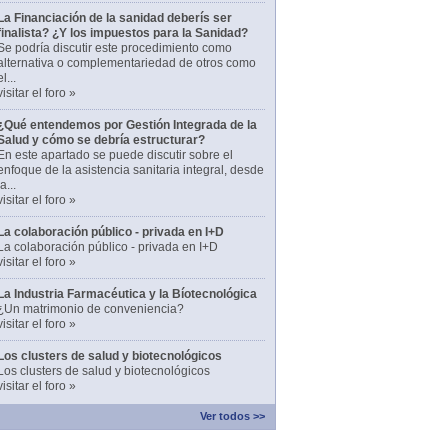
La Financiación de la sanidad deberís ser
finalista? ¿Y los impuestos para la Sanidad?
Se podría discutir este procedimiento como
alternativa o complementariedad de otros como
el...
visitar el foro »
¿Qué entendemos por Gestión Integrada de la
Salud y cómo se debría estructurar?
En este apartado se puede discutir sobre el
enfoque de la asistencia sanitaria integral, desde
la...
visitar el foro »
La colaboración público - privada en I+D
La colaboración público - privada en I+D
visitar el foro »
La Industria Farmacéutica y la Bíotecnológica
¿Un matrimonio de conveniencia?
visitar el foro »
Los clusters de salud y biotecnológicos
Los clusters de salud y biotecnológicos
visitar el foro »
Ver todos >>