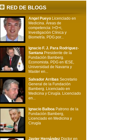
RED DE BLOGS
Angel Pueyo
Licenciado en
Medicina. Áreas de
competencia: I+D+i,
Investigación Clínica y
Biometría. PDG por...
Ignacio F. J. Para Rodriguez-
Santana
Presidente de la
Fundación Bamberg.
Economista. PDG en IESE,
Universidad de Navarra y
Master en...
Salvador Arribas
Secretario
General de la Fundación
Bamberg. Licenciado en
Medicina y Cirugía. Licenciado
en...
Ignacio Balboa
Patrono de la
Fundación Bamberg,
Licenciado en Medicina y
Cirugía
Javier Hernández
Doctor en