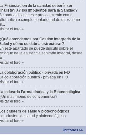
La Financiación de la sanidad deberís ser
finalista? ¿Y los impuestos para la Sanidad?
Se podría discutir este procedimiento como
alternativa o complementariedad de otros como
el...
visitar el foro »
¿Qué entendemos por Gestión Integrada de la
Salud y cómo se debría estructurar?
En este apartado se puede discutir sobre el
enfoque de la asistencia sanitaria integral, desde
la...
visitar el foro »
La colaboración público - privada en I+D
La colaboración público - privada en I+D
visitar el foro »
La Industria Farmacéutica y la Bíotecnológica
¿Un matrimonio de conveniencia?
visitar el foro »
Los clusters de salud y biotecnológicos
Los clusters de salud y biotecnológicos
visitar el foro »
Ver todos >>