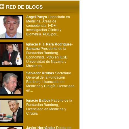
RED DE BLOGS
Angel Pueyo
Licenciado en
Medicina. Áreas de
competencia: I+D+i,
Investigación Clínica y
Biometría. PDG por...
Ignacio F. J. Para Rodriguez-
Santana
Presidente de la
Fundación Bamberg.
Economista. PDG en IESE,
Universidad de Navarra y
Master en...
Salvador Arribas
Secretario
General de la Fundación
Bamberg. Licenciado en
Medicina y Cirugía. Licenciado
en...
Ignacio Balboa
Patrono de la
Fundación Bamberg,
Licenciado en Medicina y
Cirugía
Javier Hernández
Doctor en