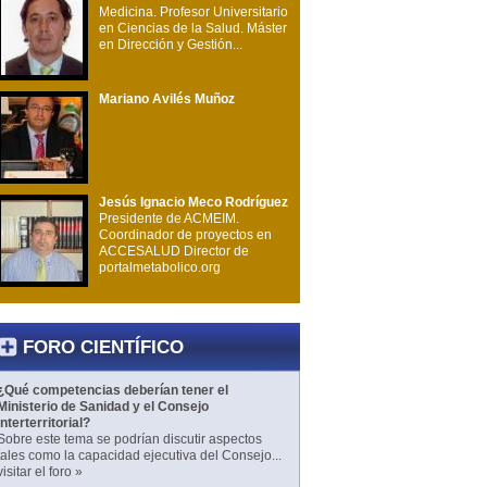
Medicina. Profesor Universitario
en Ciencias de la Salud. Máster
en Dirección y Gestión...
Mariano Avilés Muñoz
Jesús Ignacio Meco Rodríguez
Presidente de ACMEIM.
Coordinador de proyectos en
ACCESALUD Director de
portalmetabolico.org
FORO CIENTÍFICO
¿Qué competencias deberían tener el
Ministerio de Sanidad y el Consejo
Interterritorial?
Sobre este tema se podrían discutir aspectos
tales como la capacidad ejecutiva del Consejo...
visitar el foro »