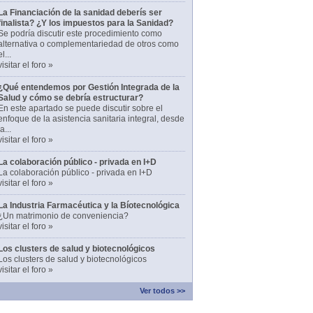
La Financiación de la sanidad deberís ser
finalista? ¿Y los impuestos para la Sanidad?
Se podría discutir este procedimiento como
alternativa o complementariedad de otros como
el...
visitar el foro »
¿Qué entendemos por Gestión Integrada de la
Salud y cómo se debría estructurar?
En este apartado se puede discutir sobre el
enfoque de la asistencia sanitaria integral, desde
la...
visitar el foro »
La colaboración público - privada en I+D
La colaboración público - privada en I+D
visitar el foro »
La Industria Farmacéutica y la Bíotecnológica
¿Un matrimonio de conveniencia?
visitar el foro »
Los clusters de salud y biotecnológicos
Los clusters de salud y biotecnológicos
visitar el foro »
Ver todos >>