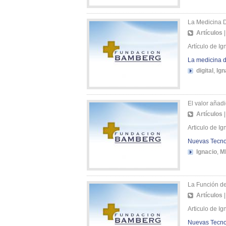
La Medicina Di
Artículos
Artículo de Ig
La medicina di
digital
,
Ign
El valor añad
Artículos
Articulo de I
Nuevas Tecno
Ignacio
,
M
La Función de
Artículos
Articulo de I
Nuevas Tecno