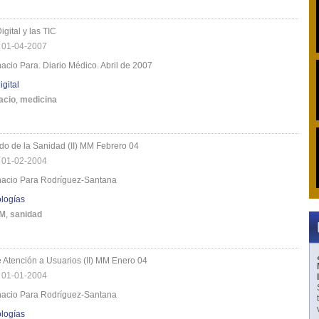
gital y las TIC
|
01-04-2007
nacio Para. Diario Médico. Abril de 2007
gital
acio
,
medicina
ido de la Sanidad (II) MM Febrero 04
|
01-02-2004
gnacio Para Rodríguez-Santana
logías
M
,
sanidad
 Atención a Usuarios (II) MM Enero 04
|
01-01-2004
gnacio Para Rodríguez-Santana
logías