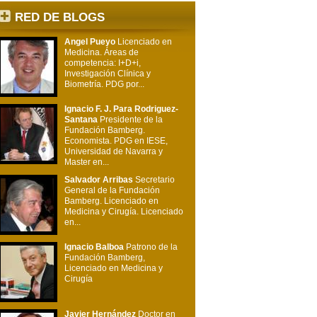
RED DE BLOGS
Angel Pueyo
Licenciado en
Medicina. Áreas de
competencia: I+D+i,
Investigación Clínica y
Biometría. PDG por...
Ignacio F. J. Para Rodriguez-
Santana
Presidente de la
Fundación Bamberg.
Economista. PDG en IESE,
Universidad de Navarra y
Master en...
Salvador Arribas
Secretario
General de la Fundación
Bamberg. Licenciado en
Medicina y Cirugía. Licenciado
en...
Ignacio Balboa
Patrono de la
Fundación Bamberg,
Licenciado en Medicina y
Cirugía
Javier Hernández
Doctor en