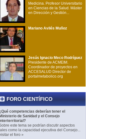
Medicina. Profesor Universitario
en Ciencias de la Salud. Máster
en Dirección y Gestión...
Mariano Avilés Muñoz
Jesús Ignacio Meco Rodríguez
Presidente de ACMEIM.
Coordinador de proyectos en
ACCESALUD Director de
portalmetabolico.org
FORO CIENTÍFICO
¿Qué competencias deberían tener el
Ministerio de Sanidad y el Consejo
Interterritorial?
Sobre este tema se podrían discutir aspectos
tales como la capacidad ejecutiva del Consejo...
visitar el foro »