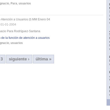
Ignacio
,
Para
,
usuarios
 Atención a Usuarios (I) MM Enero 04
|
01-01-2004
gnacio Para Rodríguez-Santana
n de la función de atención a usuarios
Ignacio
,
usuarios
3
siguiente ›
última »