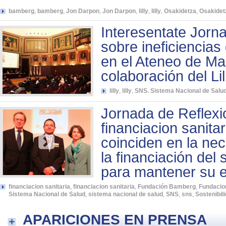
bamberg
,
bamberg
,
Jon Darpon
,
Jon Darpon
,
lilly
,
lilly
,
Osakidetza
,
Osakidet
Interesentate Jorn
sobre ineficiencia
en el Ateneo de Ma
colaboración del Lil
lilly
,
lilly
,
SNS. Sistema Nacional de Salu
Jornada de Reflexi
financiacion sanita
coinciden en la nec
la financiación del 
para mantener su e
financiacion sanitaria
,
financiacion sanitaria
,
Fundación Bamberg
,
Fundaci
Sistema Nacional de Salud
,
sistema nacional de salud
,
SNS
,
sns
,
Sostenibil
APARICIONES EN PRENSA