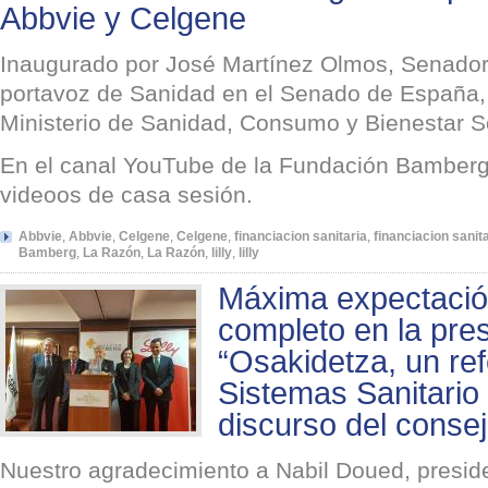
Abbvie y Celgene
Inaugurado por José Martínez Olmos, Senador 
portavoz de Sanidad en el Senado de España, 
Ministerio de Sanidad, Consumo y Bienestar S
En el canal YouTube de la Fundación Bamberg 
videoos de casa sesión.
Abbvie
,
Abbvie
,
Celgene
,
Celgene
,
financiacion sanitaria
,
financiacion sanit
Bamberg
,
La Razón
,
La Razón
,
lilly
,
lilly
Máxima expectación
completo en la pres
“Osakidetza, un ref
Sistemas Sanitario
discurso del conse
Nuestro agradecimiento a Nabil Doued, preside