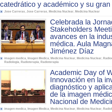
catedrático y académico y su gra
Jose Carreras
,
Jose Carreras
,
Medicina Nuclear
,
Medicina Nuclear
Celebrada la Jorna
Stakeholders Meeti
avances en la indus
médica. Aula Magn
Jiménez Díaz
imagen medica
,
Imagen Medica
,
Medicina Nuclear
,
Medicina Nuclear
,
Radioc
Radiologia
,
Radioterapia
,
Radioterapia
Academic Day of W
Innovación en la in
diagnóstico y aplic
de la imagen médi
Nacional de Medici
imagen medica
,
Imagen Medica
,
Medicina Nuclear
,
Medicina Nuclear
,
Radiol