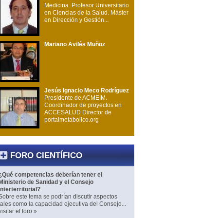
Medicina. Profesor Universitario
en Ciencias de la Salud. Máster
en Dirección y Gestión...
Mariano Avilés Muñoz
Jesús Ignacio Meco Rodríguez
Presidente de ACMEIM.
Coordinador de proyectos en
ACCESALUD Director de
portalmetabolico.org
FORO CIENTÍFICO
¿Qué competencias deberían tener el
Ministerio de Sanidad y el Consejo
Interterritorial?
Sobre este tema se podrían discutir aspectos
tales como la capacidad ejecutiva del Consejo...
visitar el foro »