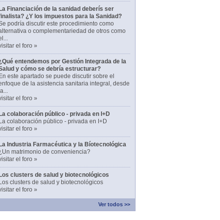
La Financiación de la sanidad deberís ser
finalista? ¿Y los impuestos para la Sanidad?
Se podría discutir este procedimiento como
alternativa o complementariedad de otros como
el...
visitar el foro »
¿Qué entendemos por Gestión Integrada de la
Salud y cómo se debría estructurar?
En este apartado se puede discutir sobre el
enfoque de la asistencia sanitaria integral, desde
la...
visitar el foro »
La colaboración público - privada en I+D
La colaboración público - privada en I+D
visitar el foro »
La Industria Farmacéutica y la Bíotecnológica
¿Un matrimonio de conveniencia?
visitar el foro »
Los clusters de salud y biotecnológicos
Los clusters de salud y biotecnológicos
visitar el foro »
Ver todos >>