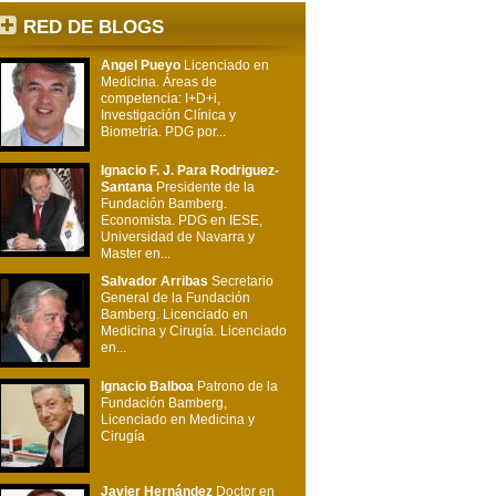
RED DE BLOGS
Angel Pueyo
Licenciado en
Medicina. Áreas de
competencia: I+D+i,
Investigación Clínica y
Biometría. PDG por...
Ignacio F. J. Para Rodriguez-
Santana
Presidente de la
Fundación Bamberg.
Economista. PDG en IESE,
Universidad de Navarra y
Master en...
Salvador Arribas
Secretario
General de la Fundación
Bamberg. Licenciado en
Medicina y Cirugía. Licenciado
en...
Ignacio Balboa
Patrono de la
Fundación Bamberg,
Licenciado en Medicina y
Cirugía
Javier Hernández
Doctor en