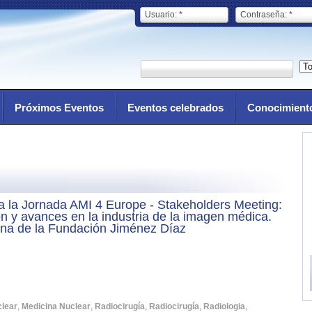
Usuario:
*
Contraseña:
*
Próximos Eventos
Eventos celebrados
Conocimient
 la Jornada AMI 4 Europe - Stakeholders Meeting:
n y avances en la industria de la imagen médica.
na de la Fundación Jiménez Díaz
clear
,
Medicina Nuclear
,
Radiocirugía
,
Radiocirugía
,
Radiologia
,