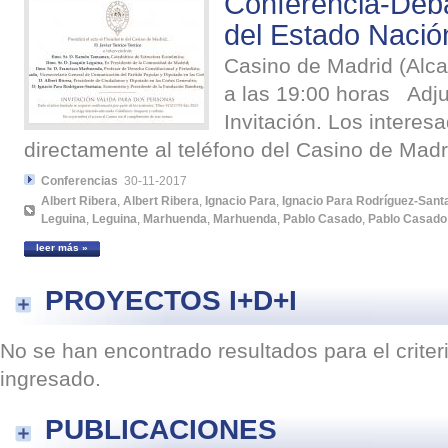
Conferencia-Deba
del Estado Nació
Casino de Madrid (Alca
a las 19:00 horas Adj
Invitación. Los interes
directamente al teléfono del Casino de Madri
Conferencias
30-11-2017
Albert Ribera
,
Albert Ribera
,
Ignacio Para
,
Ignacio Para Rodríguez-Sant
Leguina
,
Leguina
,
Marhuenda
,
Marhuenda
,
Pablo Casado
,
Pablo Casado
leer más »
PROYECTOS I+D+I
No se han encontrado resultados para el crite
ingresado.
PUBLICACIONES