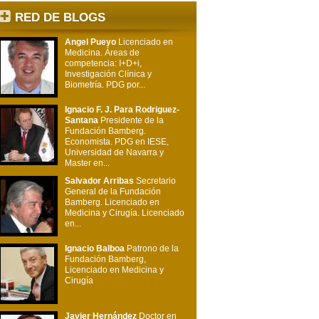
RED DE BLOGS
Angel Pueyo
Licenciado en
Medicina. Áreas de
competencia: I+D+i,
Investigación Clínica y
Biometría. PDG por...
Ignacio F. J. Para Rodriguez-
Santana
Presidente de la
Fundación Bamberg.
Economista. PDG en IESE,
Universidad de Navarra y
Master en...
Salvador Arribas
Secretario
General de la Fundación
Bamberg. Licenciado en
Medicina y Cirugía. Licenciado
en...
Ignacio Balboa
Patrono de la
Fundación Bamberg,
Licenciado en Medicina y
Cirugía
Javier Hernández
Doctor en