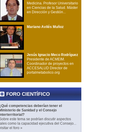
Medicina. Profesor Universitario
en Ciencias de la Salud. Máster
en Dirección y Gestión...
Mariano Avilés Muñoz
Jesús Ignacio Meco Rodríguez
Presidente de ACMEIM.
Coordinador de proyectos en
ACCESALUD Director de
portalmetabolico.org
FORO CIENTÍFICO
¿Qué competencias deberían tener el
Ministerio de Sanidad y el Consejo
Interterritorial?
Sobre este tema se podrían discutir aspectos
tales como la capacidad ejecutiva del Consejo...
visitar el foro »