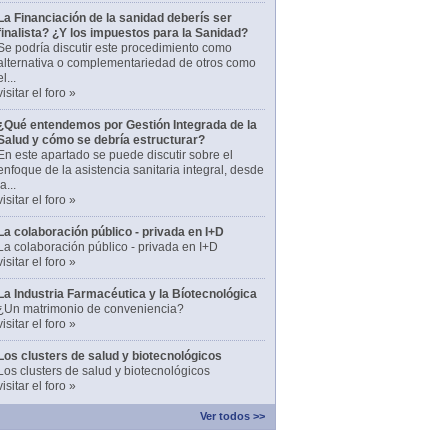
La Financiación de la sanidad deberís ser
finalista? ¿Y los impuestos para la Sanidad?
Se podría discutir este procedimiento como
alternativa o complementariedad de otros como
el...
visitar el foro »
¿Qué entendemos por Gestión Integrada de la
Salud y cómo se debría estructurar?
En este apartado se puede discutir sobre el
enfoque de la asistencia sanitaria integral, desde
la...
visitar el foro »
La colaboración público - privada en I+D
La colaboración público - privada en I+D
visitar el foro »
La Industria Farmacéutica y la Bíotecnológica
¿Un matrimonio de conveniencia?
visitar el foro »
Los clusters de salud y biotecnológicos
Los clusters de salud y biotecnológicos
visitar el foro »
Ver todos >>