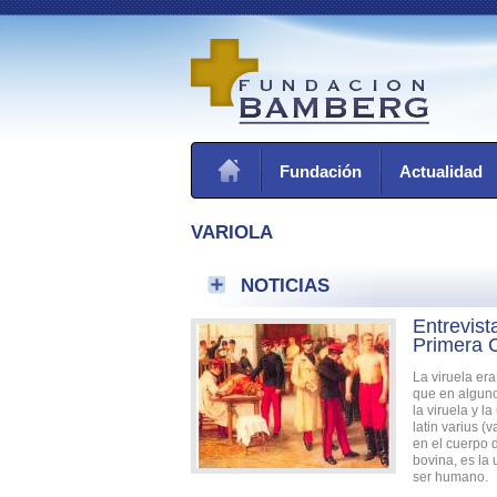
Fundación
Actualidad
VARIOLA
NOTICIAS
Entrevist
Primera 
La viruela er
que en alguno
la viruela y l
latin varius (
en el cuerpo 
bovina, es la
ser humano.