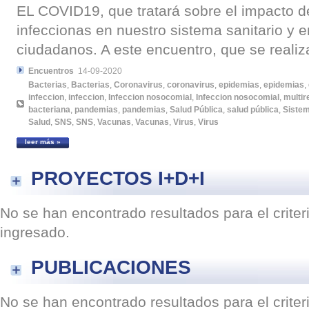
EL COVID19, que tratará sobre el impacto 
infeccionas en nuestro sistema sanitario y e
ciudadanos. A este encuentro, que se realiza
Encuentros
14-09-2020
Bacterias
,
Bacterias
,
Coronavirus
,
coronavirus
,
epidemias
,
epidemias
,
infeccion
,
infeccion
,
Infeccion nosocomial
,
Infeccion nosocomial
,
multir
bacteriana
,
pandemias
,
pandemias
,
Salud Pública
,
salud pública
,
Sistem
Salud
,
SNS
,
SNS
,
Vacunas
,
Vacunas
,
Virus
,
Virus
leer más »
PROYECTOS I+D+I
No se han encontrado resultados para el crite
ingresado.
PUBLICACIONES
No se han encontrado resultados para el crite