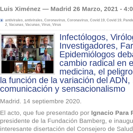
Luis Ximénez — Madrid 26 Marzo, 2021 - 4:
antivirales
,
antivirales
,
Coronavirus
,
Coronavirus
,
Covid 19
,
Covid 19
,
Pand
2
,
Vacunas
,
Vacunas
,
Virus
,
Virus
Infectólogos, Viról
Investigadores, Fa
Epidemiólogos deba
cambio radical en el
medicina, el peligr
la función de la variación del ADN,
comunicación y sensacionalismo
Madrid. 14 septiembre 2020.
El acto, que fue presentado por
Ignacio Para 
presidente de la Fundación Bamberg, e inaug
interesante disertación del Consejero de Salud