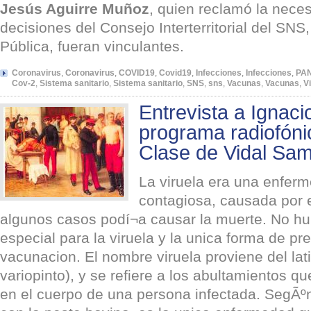
Jesús Aguirre Muñoz
, quien reclamó la nece
decisiones del Consejo Interterritorial del SN
Pública, fueran vinculantes.
Coronavirus
,
Coronavirus
,
COVID19
,
Covid19
,
Infecciones
,
Infecciones
,
PA
Cov-2
,
Sistema sanitario
,
Sistema sanitario
,
SNS
,
sns
,
Vacunas
,
Vacunas
,
V
Entrevista a Ignaci
programa radiofóni
Clase de Vidal Sa
La viruela era una enferm
contagiosa, causada por e
algunos casos podí¬a causar la muerte. No hu
especial para la viruela y la unica forma de pr
vacunacion. El nombre viruela proviene del lati
variopinto), y se refiere a los abultamientos q
en el cuerpo de una persona infectada. SegÃºn 