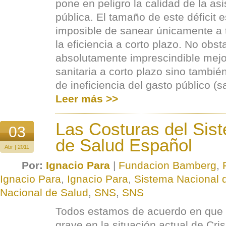
pone en peligro la calidad de la asi
pública. El tamaño de este déficit e
imposible de sanear únicamente a 
la eficiencia a corto plazo. No obst
absolutamente imprescindible mejor
sanitaria a corto plazo sino tambié
de ineficiencia del gasto público (sa
Leer más >>
Las Costuras del Sis
03
de Salud Español
Abr | 2011
Por:
Ignacio Para
|
Fundacion Bamberg
,
Ignacio Para
,
Ignacio Para
,
Sistema Nacional 
Nacional de Salud
,
SNS
,
SNS
Todos estamos de acuerdo en que
grave en la situación actual de Cris