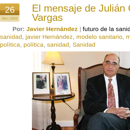
El mensaje de Julián 
26
Vargas
Nov | 2010
Por:
Javier Hernández
|
futuro de la sani
sanidad
,
javier Hernández
,
modelo sanitario
,
m
política
,
política
,
sanidad
,
Sanidad