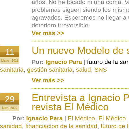
años. No he tocado ni una coma. Va
problemas siguen siendo los mism
agravados. Esperemos no llegar a 
deterioro irreversible.
Ver más >>
Un nuevo Modelo de 
11
Por:
Ignacio Para
|
futuro de la sa
Mayo | 2011
sanitaria
,
gestión sanitaria
,
salud
,
SNS
Ver más >>
Entrevista a Ignacio P
29
revista El Médico
Nov | 2010
Por:
Ignacio Para
|
El Médico
,
El Médico
sanidad
,
financiacion de la sanidad
,
futuro de 