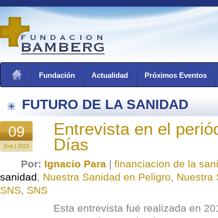
Fundación
Actualidad
Próximos Eventos
FUTURO DE LA SANIDAD
Entrevista en el perió
09
Días
Ene | 2023
Por:
Ignacio Para
|
financiacion de la san
sanidad
,
Nuestra Sanidad en Peligro
,
Nuestra 
SNS
,
SNS
Esta entrevista fué realizada en 2