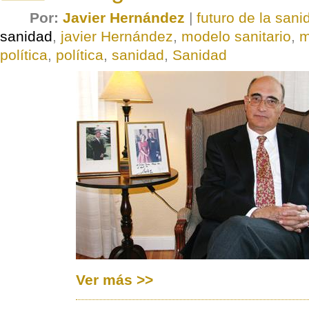
Por:
Javier Hernández
|
futuro de la sani
sanidad
,
javier Hernández
,
modelo sanitario
,
m
política
,
política
,
sanidad
,
Sanidad
Ver más >>