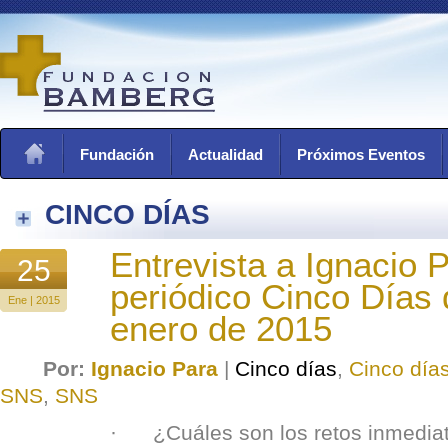
Fundación
Actualidad
Próximos Eventos
CINCO DÍAS
Entrevista a Ignacio P
25
periódico Cinco Días 
Ene | 2015
enero de 2015
Por:
Ignacio Para
|
Cinco días
,
Cinco día
SNS
,
SNS
· ¿Cuáles son los retos inmediat