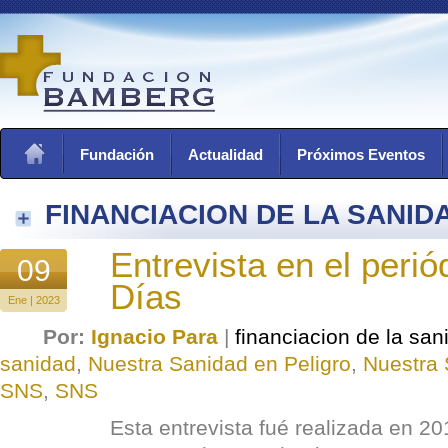
Fundación
Actualidad
Próximos Eventos
FINANCIACION DE LA SANID
Entrevista en el perió
09
Días
Ene | 2023
Por:
Ignacio Para
|
financiacion de la san
sanidad
,
Nuestra Sanidad en Peligro
,
Nuestra 
SNS
,
SNS
Esta entrevista fué realizada en 2