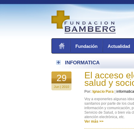
Fundación
Actualidad
INFORMATICA
El acceso el
29
salud y soci
Jun | 2010
Por:
Ignacio Para
|
informatic
Voy a exponerles algunas ideas
sanitarios por parte de los ci
información y comunicación, pu
Servicio de Salud, o bien vía 
atención electrónica, etc.
Ver más >>