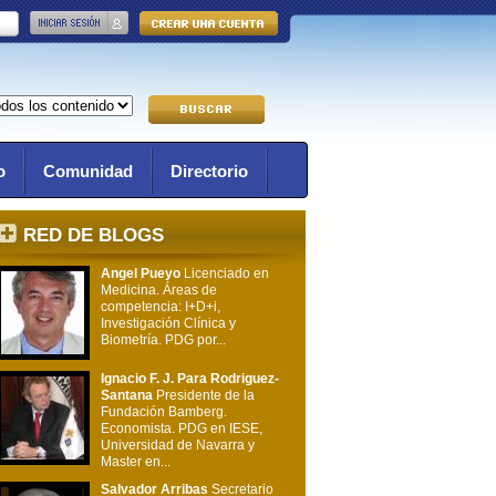
o
Comunidad
Directorio
RED DE BLOGS
Angel Pueyo
Licenciado en
Medicina. Áreas de
competencia: I+D+i,
Investigación Clínica y
Biometría. PDG por...
Ignacio F. J. Para Rodriguez-
Santana
Presidente de la
Fundación Bamberg.
Economista. PDG en IESE,
Universidad de Navarra y
Master en...
Salvador Arribas
Secretario