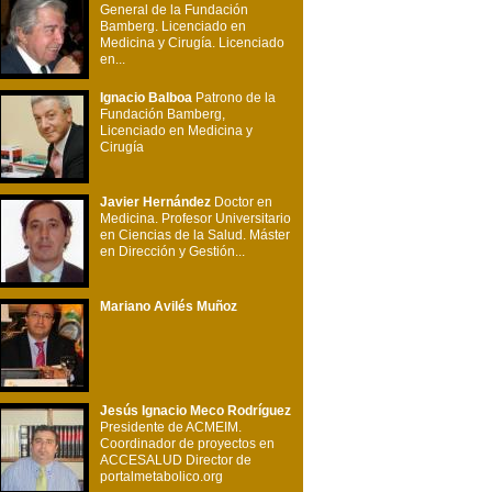
General de la Fundación
Bamberg. Licenciado en
Medicina y Cirugía. Licenciado
en...
Ignacio Balboa
Patrono de la
Fundación Bamberg,
Licenciado en Medicina y
Cirugía
Javier Hernández
Doctor en
Medicina. Profesor Universitario
en Ciencias de la Salud. Máster
en Dirección y Gestión...
Mariano Avilés Muñoz
Jesús Ignacio Meco Rodríguez
Presidente de ACMEIM.
Coordinador de proyectos en
ACCESALUD Director de
portalmetabolico.org