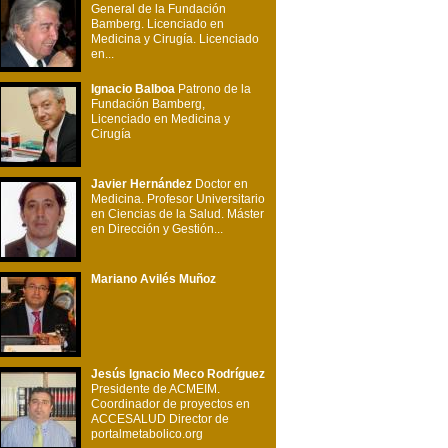
General de la Fundación
Bamberg. Licenciado en
Medicina y Cirugía. Licenciado
en...
Ignacio Balboa
Patrono de la
Fundación Bamberg,
Licenciado en Medicina y
Cirugía
Javier Hernández
Doctor en
Medicina. Profesor Universitario
en Ciencias de la Salud. Máster
en Dirección y Gestión...
Mariano Avilés Muñoz
Jesús Ignacio Meco Rodríguez
Presidente de ACMEIM.
Coordinador de proyectos en
ACCESALUD Director de
portalmetabolico.org