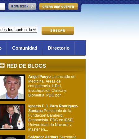
o
Comunidad
Directorio
RED DE BLOGS
Angel Pueyo
Licenciado en
Medicina. Áreas de
competencia: I+D+i,
Investigación Clínica y
Biometría. PDG por...
Ignacio F. J. Para Rodriguez-
Santana
Presidente de la
Fundación Bamberg.
Economista. PDG en IESE,
Universidad de Navarra y
Master en...
Salvador Arribas
Secretario