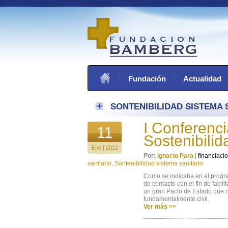
Fundación
Actualidad
SONTENIBILIDAD SISTEMA 
I Conferenci
11
Sostenibilid
Ene | 2012
Por:
Ignacio Para
|
financiacio
sanitario
,
Sontenibilidad sistema sanitario
Como se indicaba en el progra
de contacto con el fin de facil
un gran Pacto de Estado que n
fundamentalmente civil.
Ver más >>