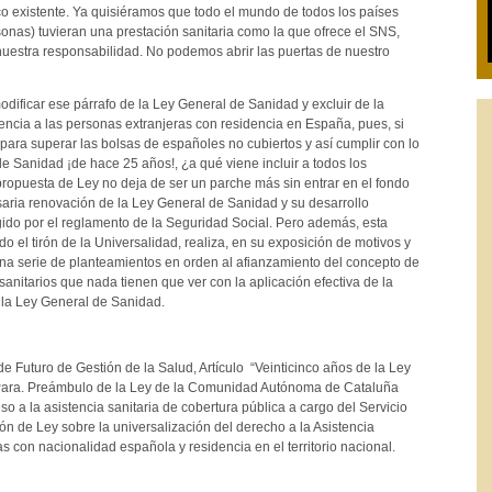
ico existente. Ya quisiéramos que todo el mundo de todos los países
rsonas) tuvieran una prestación sanitaria como la que ofrece el SNS,
nuestra responsabilidad. No podemos abrir las puertas de nuestro
odificar ese párrafo de la Ley General de Sanidad y excluir de la
rencia a las personas extranjeras con residencia en España, pues, si
para superar las bolsas de españoles no cubiertos y así cumplir con lo
e Sanidad ¡de hace 25 años!, ¿a qué viene incluir a todos los
propuesta de Ley no deja de ser un parche más sin entrar en el fondo
saria renovación de la Ley General de Sanidad y su desarrollo
gido por el reglamento de la Seguridad Social. Pero además, esta
 el tirón de la Universalidad, realiza, en su exposición de motivos y
 una serie de planteamientos en orden al afianzamiento del concepto de
 sanitarios que nada tienen que ver con la aplicación efectiva de la
 la Ley General de Sanidad.
e Futuro de Gestión de la Salud, Artículo “Veinticinco años de la Ley
Para. Preámbulo de la Ley de la Comunidad Autónoma de Cataluña
so a la asistencia sanitaria de cobertura pública a cargo del Servicio
ón de Ley sobre la universalización del derecho a la Asistencia
as con nacionalidad española y residencia en el territorio nacional.