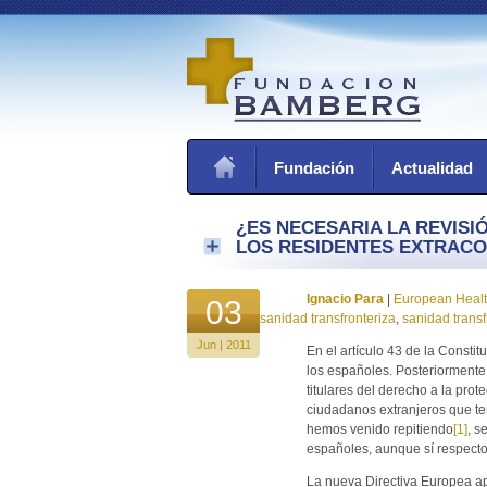
Fundación
Actualidad
¿ES NECESARIA LA REVISI
LOS RESIDENTES EXTRACO
Ignacio Para
|
European Heal
03
sanidad transfronteriza
,
sanidad transf
Jun | 2011
En el artículo 43 de la Consti
los españoles. Posteriormente
titulares del derecho a la prot
ciudadanos extranjeros que ten
hemos venido repitiendo
[1]
, s
españoles, aunque sí respecto 
La nueva Directiva Europea apr