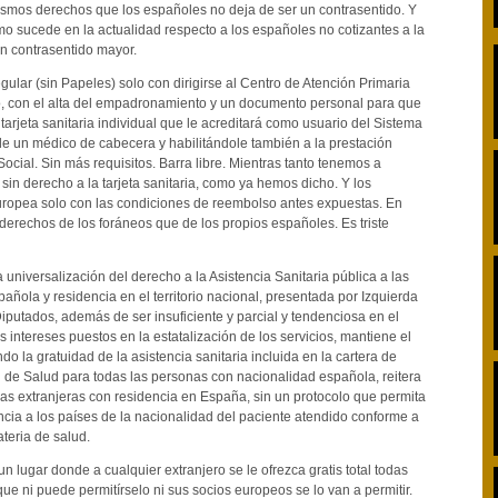
smos derechos que los españoles no deja de ser un contrasentido. Y
 sucede en la actualidad respecto a los españoles no cotizantes a la
un contrasentido mayor.
gular (sin Papeles) solo con dirigirse al Centro de Atención Primaria
o, con el alta del empadronamiento y un documento personal para que
a tarjeta sanitaria individual que le acreditará como usuario del Sistema
e un médico de cabecera y habilitándole también a la prestación
ocial. Sin más requisitos. Barra libre. Mientras tanto tenemos a
sin derecho a la tarjeta sanitaria, como ya hemos dicho. Y los
ropea solo con las condiciones de reembolso antes expuestas. En
derechos de los foráneos que de los propios españoles. Es triste
 universalización del derecho a la Asistencia Sanitaria pública a las
ñola y residencia en el territorio nacional, presentada por Izquierda
putados, además de ser insuficiente y parcial y tendenciosa en el
s intereses puestos en la estatalización de los servicios, mantiene el
o la gratuidad de la asistencia sanitaria incluida en la cartera de
l de Salud para todas las personas con nacionalidad española, reitera
nas extranjeras con residencia en España, sin un protocolo que permita
encia a los países de la nacionalidad del paciente atendido conforme a
teria de salud.
 lugar donde a cualquier extranjero se le ofrezca gratis total todas
que ni puede permitírselo ni sus socios europeos se lo van a permitir.