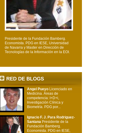
Presidente de la Fundación Bamberg.
Economista. PDG en IESE, Universidad
de Navarra y Master en Dirección de
Tecnologías de la Información en la EOI.
RED DE BLOGS
Angel Pueyo
Licenciado en
Medicina. Áreas de
competencia: I+D+i,
Investigación Clínica y
Biometría. PDG por...
Ignacio F. J. Para Rodriguez-
Santana
Presidente de la
Fundación Bamberg.
Economista. PDG en IESE,