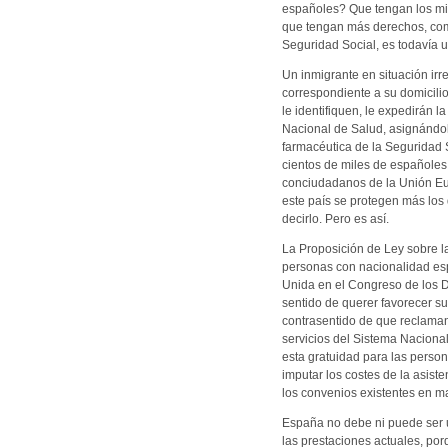
españoles? Que tengan los mi
que tengan más derechos, como
Seguridad Social, es todavía 
Un inmigrante en situación irre
correspondiente a su domicili
le identifiquen, le expedirán l
Nacional de Salud, asignándol
farmacéutica de la Seguridad S
cientos de miles de españoles 
conciudadanos de la Unión Eu
este país se protegen más los 
decirlo. Pero es así.
La Proposición de Ley sobre la
personas con nacionalidad espa
Unida en el Congreso de los Di
sentido de querer favorecer su
contrasentido de que reclamand
servicios del Sistema Naciona
esta gratuidad para las perso
imputar los costes de la asist
los convenios existentes en ma
España no debe ni puede ser un
las prestaciones actuales, por