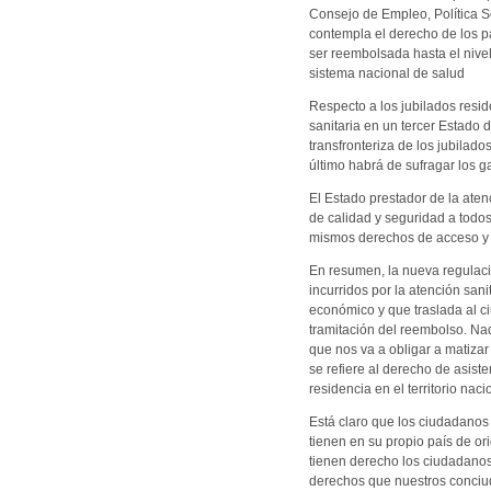
Consejo de Empleo, Política S
contempla el derecho de los pa
ser reembolsada hasta el nivel
sistema nacional de salud
Respecto a los jubilados resid
sanitaria en un tercer Estado 
transfronteriza de los jubilado
último habrá de sufragar los ga
El Estado prestador de la ate
de calidad y seguridad a todos
mismos derechos de acceso y p
En resumen, la nueva regulaci
incurridos por la atención sa
económico y que traslada al ci
tramitación del reembolso. Na
que nos va a obligar a matizar
se refiere al derecho de asist
residencia en el territorio naci
Está claro que los ciudadanos
tienen en su propio país de or
tienen derecho los ciudadano
derechos que nuestros conciu