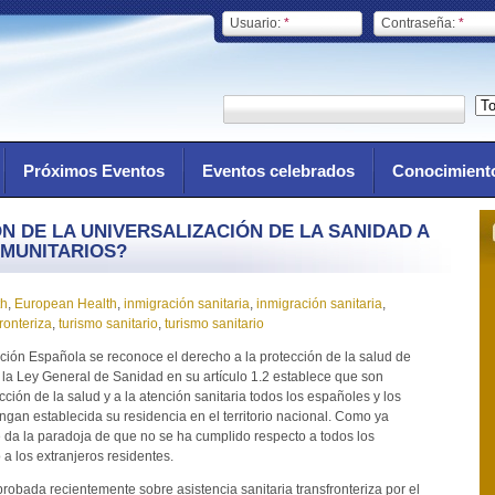
Usuario:
*
Contraseña:
*
Próximos Eventos
Eventos celebrados
Conocimient
ÓN DE LA UNIVERSALIZACIÓN DE LA SANIDAD A
MUNITARIOS?
th
,
European Health
,
inmigración sanitaria
,
inmigración sanitaria
,
ronteriza
,
turismo sanitario
,
turismo sanitario
tución Española se reconoce el derecho a la protección de la salud de
 la Ley General de Sanidad en su artículo 1.2 establece que son
ección de la salud y a la atención sanitaria todos los españoles y los
gan establecida su residencia en el territorio nacional. Como ya
e da la paradoja de que no se ha cumplido respecto a todos los
a los extranjeros residentes.
obada recientemente sobre asistencia sanitaria transfronteriza por el