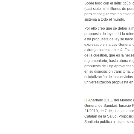
Sobre todo con el déficit públ
(casi siete mil millones de pe
pero conseguir esto no es de 
sistema a todo el mundo.
Por ello creo que se debería m
propuesta de ley de IU la refe
esta propuesta de ley se hace 
expresado en la Ley General d
extranjeros residentes?. Esta 
de la cuestión, que es la nece
reglamentario, hasta ahora re
propuesta de Ley, aprovechando
en su disposición transitoria,
estatalización de los servicios
universalización propuesta en
[1]
Apartado 2.3.1. del Modelo d
General de Sanidad. Ignacio 
21/2010, de 7 de julio, de acce
Catalán de la Salud. Proposici
Sanitaria pública a las person