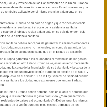
ocial, Salud y Protección de los Consumidores de la Unión Europea
cientes de recibir atención sanitaria en otros Estados miembro y de
 de rembolso aplicable por el mismo o similar tratamiento en su
entes en la UE fuera de su país de origen y que reciben asistencia
de residencia reembolsará el coste de la asistencia sanitaria
s y cuando el jubilado reciba tratamiento en su país de origen, éste
stos de la asistencia sanitaria.
nción sanitaria deberá ser capaz de garantizar los mismos estándares
 los ciudadanos, sean o no nacionales, así como de garantizar los
restación de cuidados de salud que en el Estado de afiliación.
ón europea garantiza a los ciudadanos el reembolso de los gastos
nitaria recibida en otro Estado. Como se ve, es un acuerdo meramente
udadano la carga de la financiación de su tratamiento y la carga de la
da que ver con un proyecto común europeo de gestión de la salud, y
 lo dispuesto en el artículo 1.2 de la Ley General de Sanidad cuando
encia sanitaria a los ciudadanos extranjeros que tengan fijada su
onal.
 de la Unión Europea tienen derecho, solo en cuanto al derecho que
igen, que les reembolsará el gasto producido. ¿Y en qué términos
s residentes de países extracomunitarios? ¿Deben tener los mismos
dadanos de la Unión Europea, o los mismos derechos de los