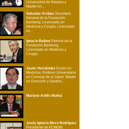
Universidad de Navarra y
Master en...
Salvador Arribas
Secretario
General de la Fundación
Bamberg. Licenciado en
Medicina y Cirugía. Licenciado
en...
Ignacio Balboa
Patrono de la
Fundación Bamberg,
Licenciado en Medicina y
Cirugía
Javier Hernández
Doctor en
Medicina. Profesor Universitario
en Ciencias de la Salud. Máster
en Dirección y Gestión...
Mariano Avilés Muñoz
Jesús Ignacio Meco Rodríguez
Presidente de ACMEIM.