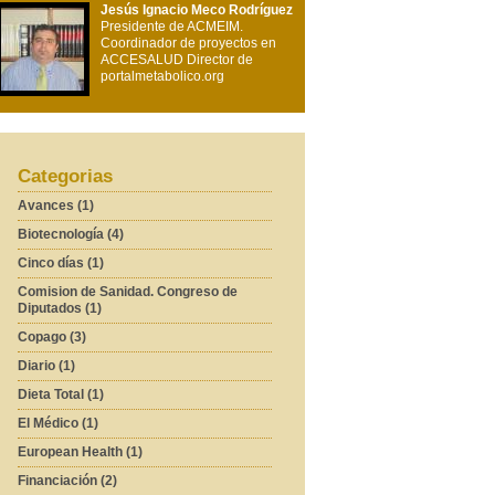
Jesús Ignacio Meco Rodríguez
Presidente de ACMEIM.
Coordinador de proyectos en
ACCESALUD Director de
portalmetabolico.org
Categorias
Avances (1)
Biotecnología (4)
Cinco días (1)
Comision de Sanidad. Congreso de
Diputados (1)
Copago (3)
Diario (1)
Dieta Total (1)
El Médico (1)
European Health (1)
Financiación (2)