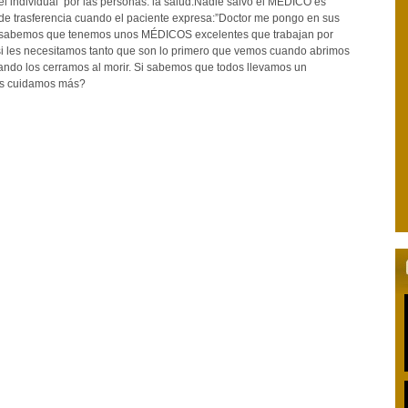
el individual por las personas: la salud.Nadie salvo el MÉDICO es
de trasferencia cuando el paciente expresa:”Doctor me pongo en sus
 si sabemos que tenemos unos MÉDICOS excelentes que trabajan por
i les necesitamos tanto que son lo primero que vemos cuando abrimos
cuando los cerramos al morir. Si sabemos que todos llevamos un
os cuidamos más?