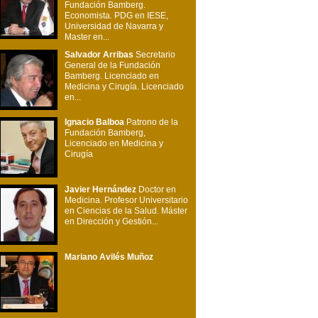
Fundación Bamberg.
Economista. PDG en IESE,
Universidad de Navarra y
Master en...
Salvador Arribas
Secretario
General de la Fundación
Bamberg. Licenciado en
Medicina y Cirugía. Licenciado
en...
Ignacio Balboa
Patrono de la
Fundación Bamberg,
Licenciado en Medicina y
Cirugía
Javier Hernández
Doctor en
Medicina. Profesor Universitario
en Ciencias de la Salud. Máster
en Dirección y Gestión...
Mariano Avilés Muñoz