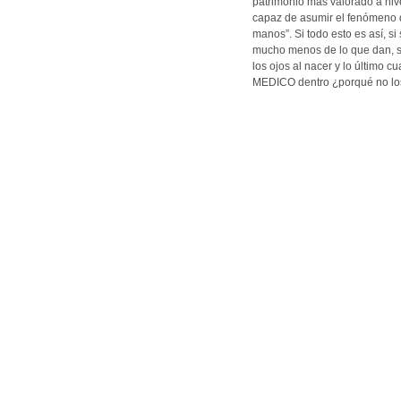
patrimonio más valorado a niv
capaz de asumir el fenómeno 
manos”. Si todo esto es así,
mucho menos de lo que dan, s
los ojos al nacer y lo último 
MEDICO dentro ¿porqué no l