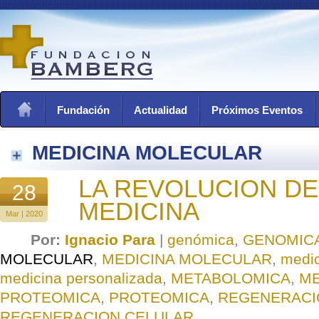
Fundación
Actualidad
Próximos Eventos
MEDICINA MOLECULAR
LA REVOLUCION DE
28
MEDICINA
Mar | 2020
Por:
Ignacio Para
|
genómica
,
GENOMIC
MOLECULAR
,
MEDICINA MOLECULAR
,
medic
medicina personalizada
,
METABOLOMICA
,
ME
PROTEOMICA
,
PROTEOMICA
,
REGENERACI
REGENERACION CELULAR