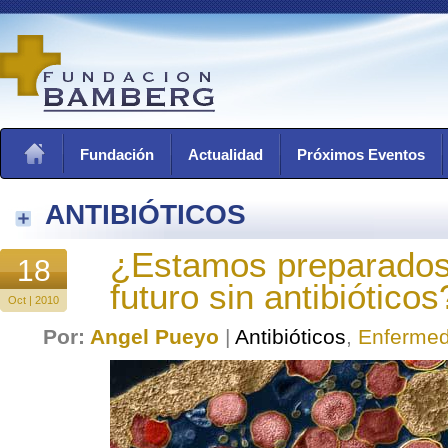
Fundación
Actualidad
Próximos Eventos
ANTIBIÓTICOS
¿Estamos preparados
18
futuro sin antibióticos
Oct | 2010
Por:
Angel Pueyo
|
Antibióticos
,
Enfermed